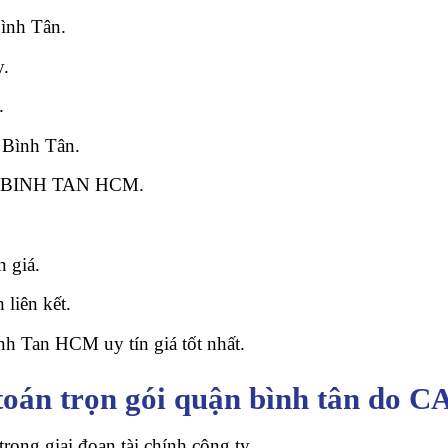
Bình Tân.
y.
.
 Bình Tân.
uận BINH TAN HCM.
 giá.
 liên kết.
nh Tan HCM uy tín giá tốt nhất.
toán trọn gói quận bình tân do C
rong giai đoạn tài chính công ty.