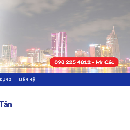
-
-
 DỤNG
LIÊN HỆ
 Tân