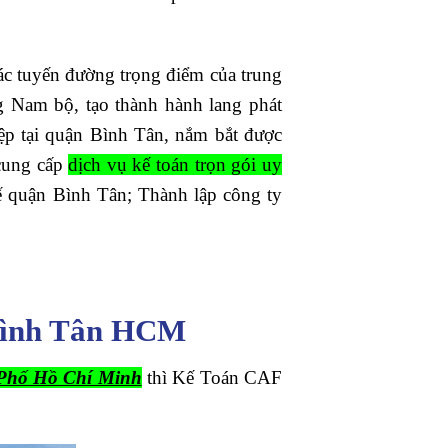
ác tuyến đường trọng điểm của trung
g Nam bộ, tạo thành hành lang phát
ệp tại quận Bình Tân, nắm bắt được
ung cấp
dịch vụ kế toán trọn gói uy
ế quận Bình Tân; Thành lập công ty
n Bình Tân HCM
 Phố Hồ Chí Minh
thì Kế Toán CAF