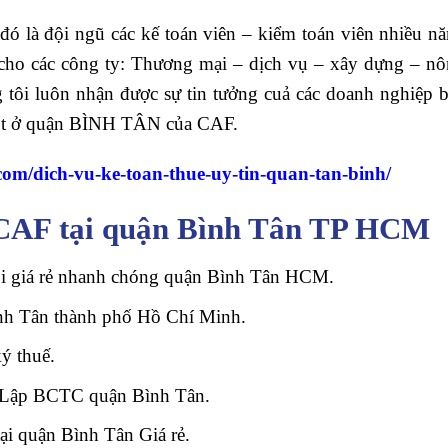
đó là đội ngũ các kế toán viên – kiểm toán viên nhiều n
n cho các công ty: Thương mại – dịch vụ – xây dựng – nô
tôi luôn nhận được sự tin tưởng cuả các doanh nghiệp bở
 tốt ở quận BÌNH TÂN của CAF.
l.com/dich-vu-ke-toan-thue-uy-tin-quan-tan-binh/
y CAF tại quận Bình Tân TP HCM
gói giá rẻ nhanh chóng quận Bình Tân HCM.
ình Tân thành phố Hồ Chí Minh.
ý thuế.
 – Lập BCTC quận Bình Tân.
i quận Bình Tân Giá rẻ.