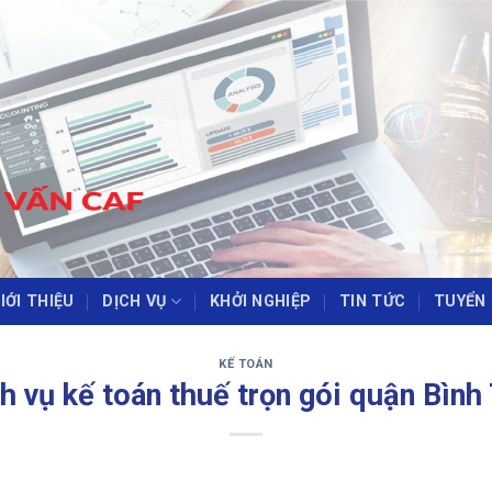
IỚI THIỆU
DỊCH VỤ
KHỞI NGHIỆP
TIN TỨC
TUYỂN
‹
›
KẾ TOÁN
h vụ kế toán thuế trọn gói quận Bình