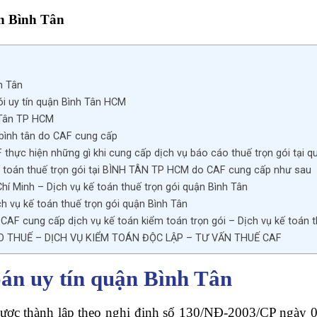
ận Bình Tân
h Tân
ói uy tín quận Bình Tân HCM
 Tân TP HCM
 bình tân do CAF cung cấp
 thực hiện những gì khi cung cấp dịch vụ báo cáo thuế trọn gói tại
ế toán thuế trọn gói tại BÌNH TÂN TP HCM do CAF cung cấp như sau
Chí Minh – Dịch vụ kế toán thuế trọn gói quận Bình Tân
h vụ kế toán thuế trọn gói quận Bình Tân
AF cung cấp dịch vụ kế toán kiểm toán trọn gói – Dịch vụ kế toán t
O THUẾ – DỊCH VỤ KIỂM TOÁN ĐỘC LẬP – TƯ VẤN THUẾ CAF
oán uy tín quận Bình Tân
ược thành lập theo nghị định số 130/NĐ-2003/CP ngày 0