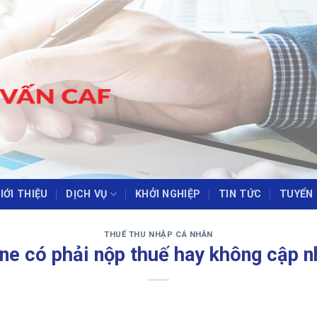
IỚI THIỆU
DỊCH VỤ
KHỞI NGHIỆP
TIN TỨC
TUYỂN
‹
›
THUẾ THU NHẬP CÁ NHÂN
ine có phải nộp thuế hay không cập 