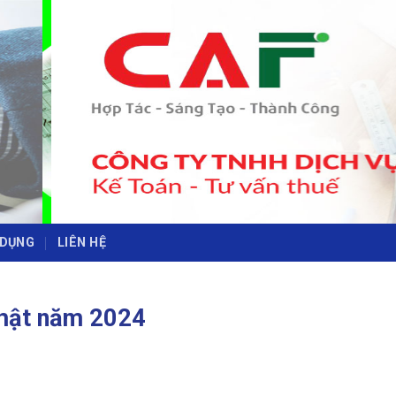
-
-
 DỤNG
LIÊN HỆ
nhật năm 2024