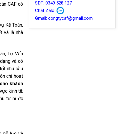
SĐT: 0349 528 127
toán CAF có
Chat Zalo:
Gmail: congtycaf@gmail.com.
vụ Kế Toán,
t và là nhà
oán, Tư Vấn
 dạng và có
tốt nhu cầu
ôn chỉ hoạt
 cho khách
vực kinh tế:
đầu tư nước
g nỗ lực và