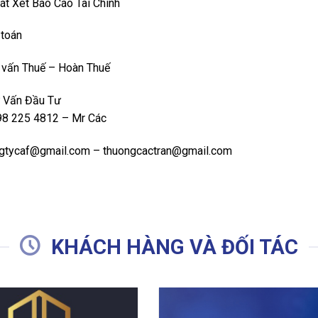
át Xét Báo Cáo Tài Chính
 toán
 vấn Thuế – Hoàn Thuế
ư Vấn Đầu Tư
98 225 4812 – Mr Các
gtycaf@gmail.com – thuongcactran@gmail.com
KHÁCH HÀNG VÀ ĐỐI TÁC