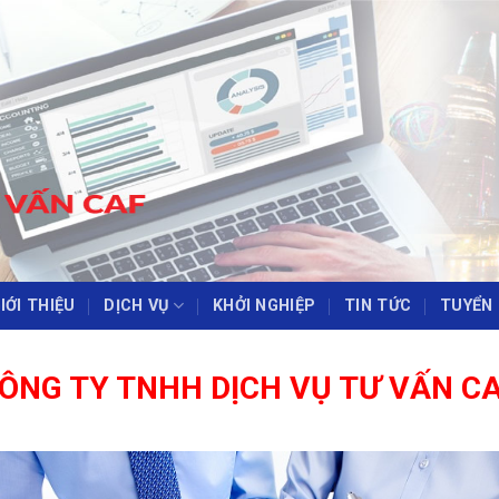
IỚI THIỆU
DỊCH VỤ
KHỞI NGHIỆP
TIN TỨC
TUYỂN
‹
›
ÔNG TY TNHH DỊCH VỤ TƯ VẤN C