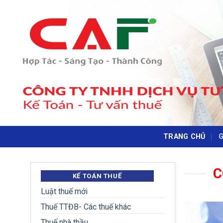
Skip
to
content
TRANG CHỦ
G
C
KẾ TOÁN THUẾ
Luật thuế mới
Thuế TTĐB- Các thuế khác
Thuế nhà thầu