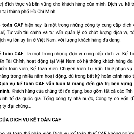
trị đích thực và bền vững cho khách hàng của mình. Dịch vụ kế 
h tại thành phố Hồ Chí Minh.
ế toán CAF
hiện nay là một trong những công ty cung cấp dịch 
ế, Tư vấn tài chính và tư vấn quản lý có chất lượng dịch vụ tố
ch vụ lớn uy tín ở Việt Nam, với lượng khách hàng đa dạng.
ế toán CAF
là một trong những đơn vị cung cấp dịch vụ Kế T
ấn Tài Chính, hoạt động tại Việt Nam có hệ thống khách hàng đa
iểm toán viên, Kế Toán Viên, Chuyên Viên Tư Vấn Thuế phục vụ 
hàng trong nhiều năm hoạt động, dù trong bất kỳ hoàn cảnh nào t
Dịch vụ kế toán CAF vẫn luôn là mang đến giá trị bền vững
mình
. Khách hàng của chúng tôi đa dạng, bao gồm tất cả các lĩnh 
inh tế đa quốc gia, Tổng công ty nhà nước, Công ty có vốn 
g ty đại chúng…
CỦA DỊCH VỤ KẾ TOÁN CAF
ạo và toàn thể nhân viên Dịch vụ kế toán thuế CAF không ngừn