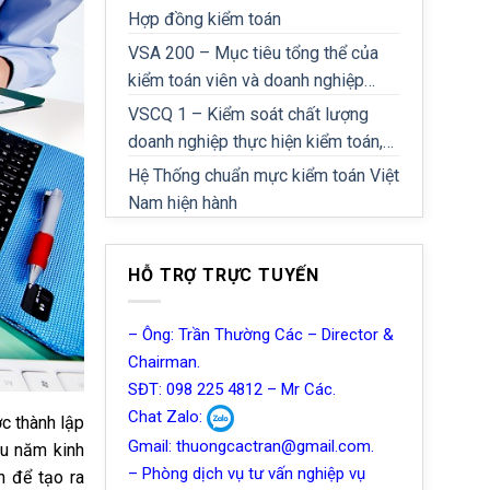
Hợp đồng kiểm toán
VSA 200 – Mục tiêu tổng thể của
kiểm toán viên và doanh nghiệp
kiểm toán khi thực hiện kiểm toán
VSCQ 1 – Kiểm soát chất lượng
theo chuẩn mực kiểm toán Việt Nam
doanh nghiệp thực hiện kiểm toán,
soát xét báo cáo tài chính, dịch vụ
Hệ Thống chuẩn mực kiểm toán Việt
đảm bảo và các dịch vụ liên quan
Nam hiện hành
khác
HỖ TRỢ TRỰC TUYẾN
– Ông: Trần Thường Các – Director &
Chairman.
SĐT: 098 225 4812 – Mr Các.
Chat Zalo:
c thành lập
Gmail: thuongcactran@gmail.com.
ều năm kinh
– Phòng dịch vụ tư vấn nghiệp vụ
h để tạo ra