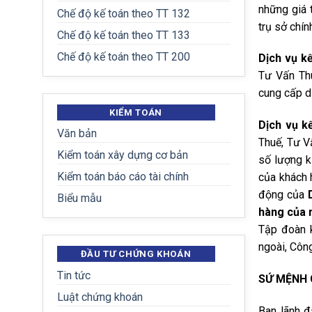
những giá 
Chế độ kế toán theo TT 132
trụ sở chín
Chế độ kế toán theo TT 133
Chế độ kế toán theo TT 200
Dịch vụ k
Tư Vấn Thu
cung cấp dị
KIỂM TOÁN
Dịch vụ k
Văn bản
Thuế, Tư V
Kiểm toán xây dựng cơ bản
số lượng k
Kiểm toán báo cáo tài chính
của khách 
động của
Biểu mẫu
hàng của 
Tập đoàn k
ngoài, Côn
ĐẦU TƯ CHỨNG KHOÁN
Tin tức
SỨ MỆNH 
Luật chứng khoán
Ban lãnh đ