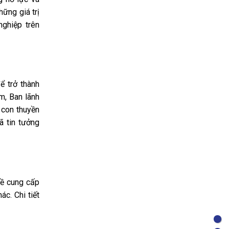
ững giá trị
nghiệp trên
ể trở thành
m, Ban lãnh
 con thuyền
ã tin tưởng
về cung cấp
c. Chi tiết