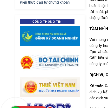
Kiến thức đầu tư chứng khoán
hoàn thiện
tốt nhất, 
chặng đườn
CỔNG THÔNG TIN
TẦM NHÌN
Với mong m
công ty ho
đạo và các
CAF tiến v
công ty chú
DỊCH VỤ 
Kế toán C
dịch vụ Kế
các dịch v