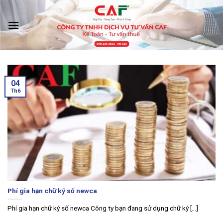
Skip
to
content
‹
›
04
Th6
Phí gia hạn chữ ký số newca
Phí gia hạn chữ ký số newca Công ty bạn đang sử dụng chữ ký [...]