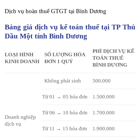
Dịch vụ hoàn thuế GTGT tại Bình Dương
Bảng giá dịch vụ kế toán thuế tại TP Thủ
Dầu Một tỉnh Bình Dương
PHÍ DỊCH VỤ KẾ
LOẠI HÌNH
SỐ LƯỢNG HÓA
TOÁN THUẾ
KINH DOANH
ĐƠN 1 QUÝ
BÌNH DƯƠNG
Không phát sinh
500.000
Từ 01 → 05 hóa đơn
1.500.000
Từ 06 → 10 hóa đơn
1.700.000
Doanh nghiệp
dịch vụ
Từ 11 → 15 hóa đơn
1.900.000