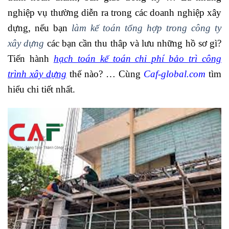
nghiệp vụ thường diễn ra trong các doanh nghiệp xây
dựng, nếu bạn
làm kế toán tổng hợp trong công ty
xây dựng
các bạn cần thu thâp và lưu những hồ sơ gì?
Tiến hành
hạch toán kế toán chi phí bảo trì công
trình xây dựng
thế nào? … Cùng
Caf-global.com
tìm
hiểu chi tiết nhất.