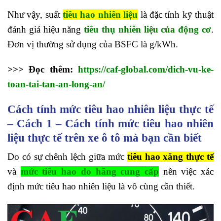
Như vậy, suất
tiêu hao nhiên liệu
là đặc tính kỹ thuật
đánh giá hiệu năng
tiêu thụ nhiên liệu của động cơ
.
Đơn vị thường sử dụng của BSFC là g/kWh.
>>> Đọc thêm:
https://caf-global.com/dich-vu-ke-
toan-tai-tan-an-long-an/
Cách tính mức tiêu hao nhiên liệu thực tế
– Cách 1 – Cách tính mức tiêu hao nhiên
liệu thực tế trên xe ô tô mà bạn cần biết
Do có sự chênh lệch giữa mức
tiêu hao xăng thực tế
và
mức tiêu hao do hãng cung cấp
nên việc xác
định mức tiêu hao nhiên liệu là vô cùng cần thiết.