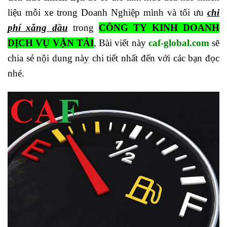
liệu mỗi xe trong Doanh Nghiệp mình và tối ưu
chi
phí xăng dầu
trong
CÔNG TY KINH DOANH
DỊCH VỤ VẬN TẢI
, Bài viết này
caf-global.com
sẽ
chia sẻ nội dung này chi tiết nhất đến với các bạn đọc
nhé.