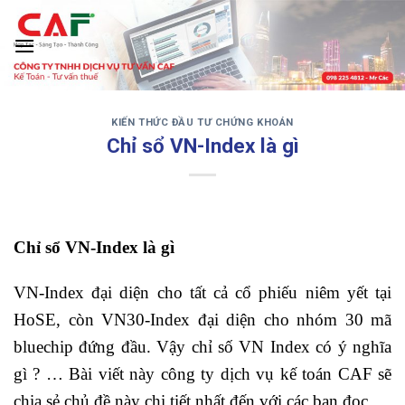
Skip
to
content
KIẾN THỨC ĐẦU TƯ CHỨNG KHOÁN
‹
›
Chỉ sổ VN-Index là gì
Chỉ sổ VN-Index là gì
VN-Index đại diện cho tất cả cổ phiếu niêm yết tại
HoSE, còn VN30-Index đại diện cho nhóm 30 mã
bluechip đứng đầu. Vậy chỉ số VN Index có ý nghĩa
gì ? … Bài viết này công ty dịch vụ kế toán CAF sẽ
chia sẻ chủ đề này chi tiết nhất đến với các bạn đọc.