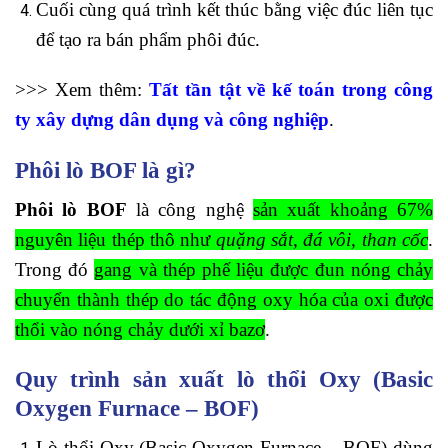
Cuối cùng quá trình kết thúc bằng việc đúc liên tục
để tạo ra bán phẩm phôi đúc.
>>> Xem thêm:
Tất tần tật về kế toán trong công
ty xây dựng dân dụng và công nghiệp
.
Phôi lò BOF là gì?
Phôi lò BOF
là công nghệ
sản xuất khoảng 67%
nguyên liệu thép thô như
quặng sắt, đá vôi, than cốc
.
Trong đó
gang và thép phế liệu được đun nóng chảy
chuyển thành thép do tác động oxy hóa của oxi được
thổi vào nóng chảy dưới xỉ bazơ
.
Quy trình sản xuất lò thổi Oxy (Basic
Oxygen Furnace – BOF)
Lò thổi Oxy (Basic Oxygen Furnace – BOF) dùng