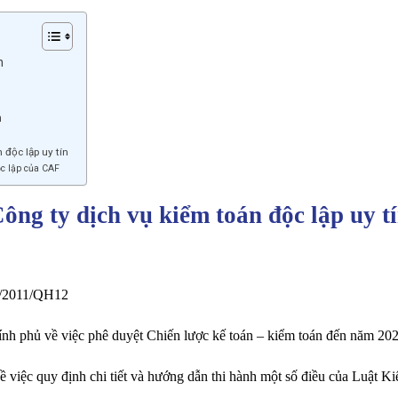
n
n
 độc lập uy tín
ộc lập của CAF
ông ty dịch vụ kiểm toán độc lập uy t
67/2011/QH12
h phủ về việc phê duyệt Chiến lược kế toán – kiểm toán đến năm 20
iệc quy định chi tiết và hướng dẫn thi hành một số điều của Luật Ki