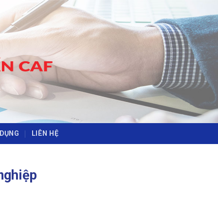
-
-
 DỤNG
LIÊN HỆ
nghiệp