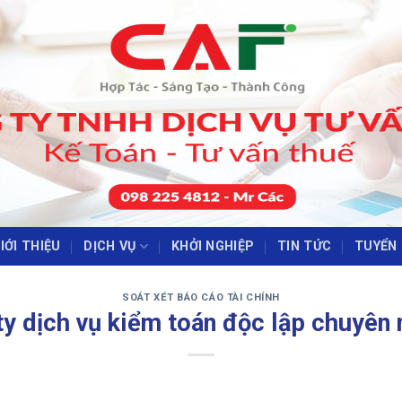
IỚI THIỆU
DỊCH VỤ
KHỞI NGHIỆP
TIN TỨC
TUYỂN
‹
›
SOÁT XÉT BÁO CÁO TÀI CHÍNH
ty dịch vụ kiểm toán độc lập chuyên 