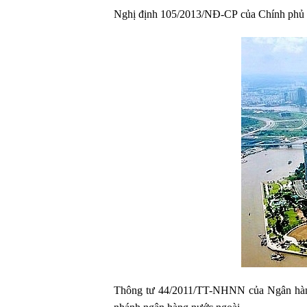
Nghị định 105/2013/NĐ-CP của Chính phủ qu
Thông tư 44/2011/TT-NHNN của Ngân hàng N