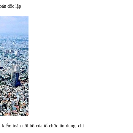
oán độc lập
iểm toán nội bộ của tổ chức tín dụng, chi