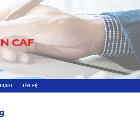
-
-
 DỤNG
LIÊN HỆ
g