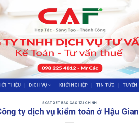
IỚI THIỆU
DỊCH VỤ
KHỞI NGHIỆP
TIN TỨC
TUYỂN
‹
›
SOÁT XÉT BÁO CÁO TÀI CHÍNH
Công ty dịch vụ kiểm toán ở Hậu Gian