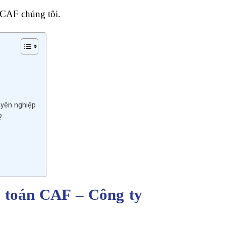
y CAF chúng tôi.
uyên nghiệp
?
m toán CAF – Công ty