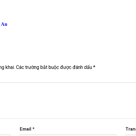
g An
g khai.
Các trường bắt buộc được đánh dấu
*
Email
*
Tran