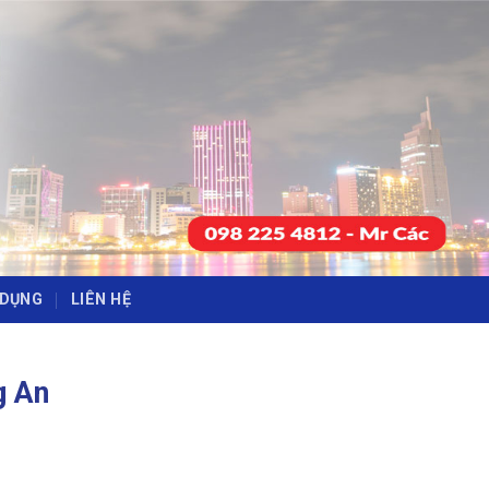
-
-
 DỤNG
LIÊN HỆ
g An