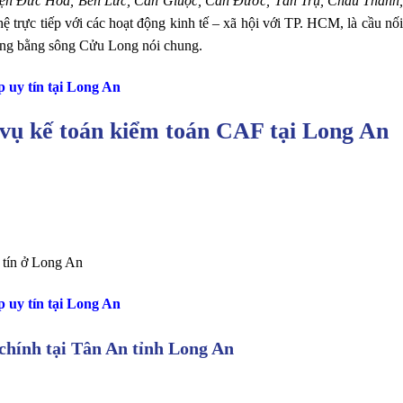
ện Đức Hòa, Bến Lức, Cần Giuộc, Cần Đước, Tân Trụ, Châu Thành
trực tiếp với các hoạt động kinh tế – xã hội với TP. HCM, là cầu nối
Đồng bằng sông Cửu Long nói chung.
p uy tín tại Long An
 vụ kế toán kiểm toán CAF tại Long An
y tín ở Long An
p uy tín tại Long An
 chính tại Tân An tỉnh Long An