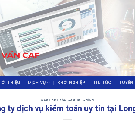
IỚI THIỆU
DỊCH VỤ
KHỞI NGHIỆP
TIN TỨC
TUYỂN
‹
›
SOÁT XÉT BÁO CÁO TÀI CHÍNH
g ty dịch vụ kiểm toán uy tín tại Lon