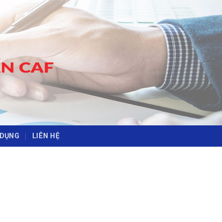
-
-
 DỤNG
LIÊN HỆ