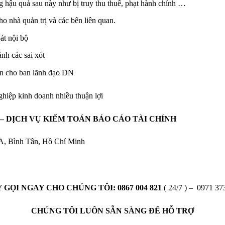
ng hậu quả sau này như bị truy thu thuế, phạt hành chính …
o nhà quản trị và các bên liên quan.
át nội bộ
nh các sai xót
vấn cho ban lãnh đạo DN
hiệp kinh doanh nhiều thuận lợi
 – DỊCH VỤ KIỂM TOÁN BÁO CÁO TÀI CHÍNH
 A, Bình Tân, Hồ Chí Minh
 GỌI NGAY CHO CHÚNG TÔI:
0867 004 821
( 24/7 ) – 0971 37
CHÚNG TÔI LUÔN SẴN SÀNG ĐỂ HỖ TRỢ