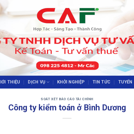
IỚI THIỆU
DỊCH VỤ
KHỞI NGHIỆP
TIN TỨC
TUYỂN
‹
›
SOÁT XÉT BÁO CÁO TÀI CHÍNH
Công ty kiểm toán ở Bình Dương