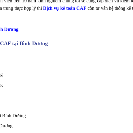
án viên trên 10 năm kinh nghiệm chúng tôi sẽ cung cấp dịch vụ kiểm 
n trung thực hợp lý thì
Dịch vụ kế toán CAF
còn tư vấn hệ thống kế 
ình Dương
n CAF tại Bình Dương
ng
ng
tại Bình Dương
h Dương