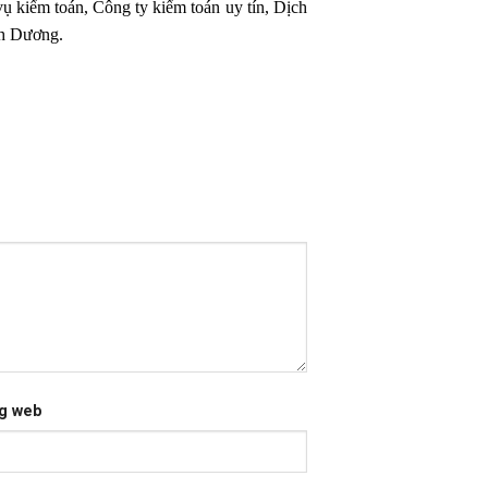
ụ kiểm toán, Công ty kiểm toán uy tín, Dịch
nh Dương.
g web