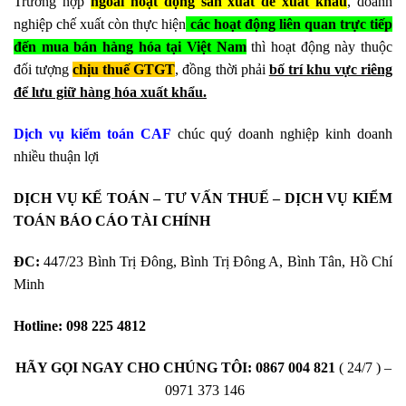
Trường hợp
ngoài hoạt động sản xuất để xuất khẩu
, doanh
nghiệp chế xuất còn thực hiện
các hoạt động liên quan trực tiếp
đến mua bán hàng hóa tại Việt Nam
thì hoạt động này thuộc
đối tượng
chịu thuế GTGT
, đồng thời phải
bố trí khu vực riêng
để lưu giữ hàng hóa xuất khẩu.
Dịch vụ kiểm toán CAF
chúc quý doanh nghiệp kinh doanh
nhiều thuận lợi
DỊCH VỤ KẾ TOÁN – TƯ VẤN THUẾ – DỊCH VỤ KIỂM
TOÁN BÁO CÁO TÀI CHÍNH
ĐC:
447/23 Bình Trị Đông, Bình Trị Đông A, Bình Tân, Hồ Chí
Minh
Hotline:
098 225 4812
HÃY GỌI NGAY CHO CHÚNG TÔI:
0867 004 821
( 24/7 ) –
0971 373 146