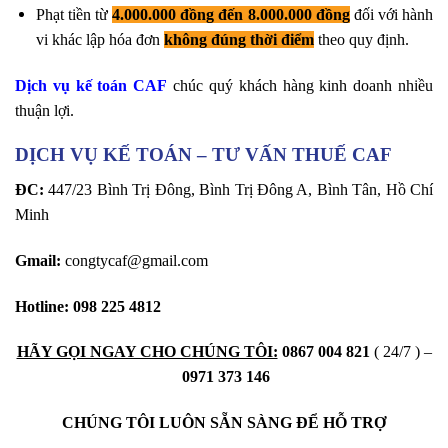
Phạt tiền từ
4.000.000 đồng đến 8.000.000 đồng
đối với hành
vi khác lập hóa đơn
không đúng thời điểm
theo quy định.
Dịch vụ kế toán CAF
chúc quý khách hàng kinh doanh nhiều
thuận lợi.
DỊCH VỤ KẾ TOÁN – TƯ VẤN THUẾ CAF
ĐC:
447/23 Bình Trị Đông, Bình Trị Đông A, Bình Tân, Hồ Chí
Minh
Gmail:
congtycaf@gmail.com
Hotline:
098 225 4812
HÃY GỌI NGAY CHO CHÚNG TÔI:
0867 004 82
1
( 24/7 ) –
0971 373 146
CHÚNG TÔI LUÔN SẴN SÀNG ĐỂ HỖ TRỢ