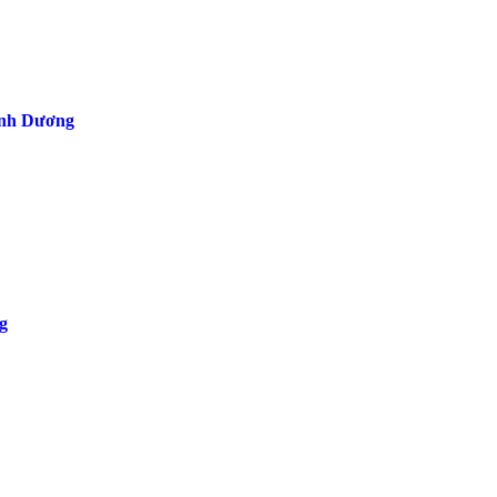
 Bình Dương
g