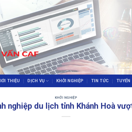
IỚI THIỆU
DỊCH VỤ
KHỞI NGHIỆP
TIN TỨC
TUYỂN
‹
›
KHỞI NGHIỆP
h nghiệp du lịch tỉnh Khánh Hoà vượ