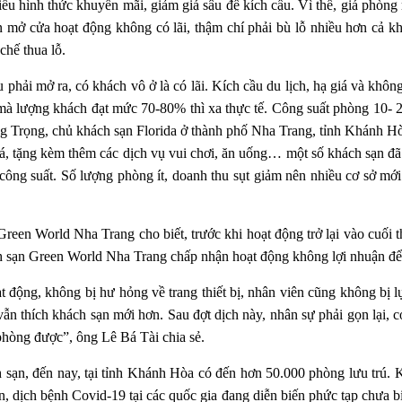
u hình thức khuyến mãi, giảm giá sâu để kích cầu. Vì thế, giá phòng r
n mở cửa hoạt động không có lãi, thậm chí phải bù lỗ nhiều hơn cả k
chế thua lỗ.
u phải mở ra, có khách vô ở là có lãi. Kích cầu du lịch, hạ giá và kh
mà lượng khách đạt mức 70-80% thì xa thực tế. Công suất phòng 10- 2
g Trọng, chủ khách sạn Florida ở thành phố Nha Trang, tỉnh Khánh Hòa
iá, tặng kèm thêm các dịch vụ vui chơi, ăn uống… một số khách sạn đã 
 công suất. Số lượng phòng ít, doanh thu sụt giảm nên nhiều cơ sở mới
en World Nha Trang cho biết, trước khi hoạt động trở lại vào cuối th
ách sạn Green World Nha Trang chấp nhận hoạt động không lợi nhuận để
 động, không bị hư hỏng về trang thiết bị, nhân viên cũng không bị lụ
n thích khách sạn mới hơn. Sau đợt dịch này, nhân sự phải gọn lại, c
hòng được”, ông Lê Bá Tài chia sẻ.
 sạn, đến nay, tại tỉnh Khánh Hòa có đến hơn 50.000 phòng lưu trú. 
, dịch bệnh Covid-19 tại các quốc gia đang diễn biến phức tạp chưa bi