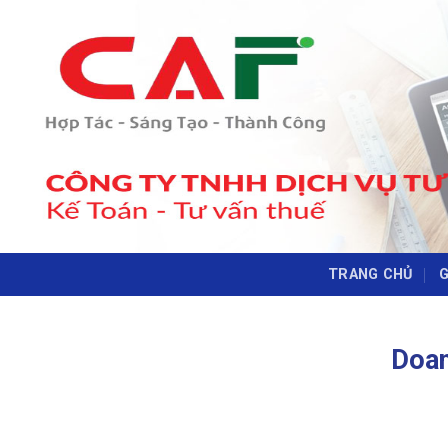
Skip
to
content
TRANG CHỦ
G
Doan