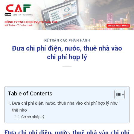
Skip
to
content
KẾ TOÁN CÁC PHẦN HÀNH
‹
›
Đưa chi phí điện, nước, thuê nhà vào
chi phí hợp lý
Table of Contents
Đưa chi phí điện, nước, thuê nhà vào chi phí hợp lý như
thế nào
Cơ sở pháp lý
Đưa chi phí điện, nước, thuê nhà vào chi phí