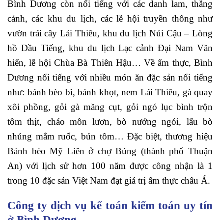
Bình Dương còn nổi tiếng với các danh lam, thắng
cảnh, các khu du lịch, các lễ hội truyền thống như
vườn trái cây Lái Thiêu, khu du lịch Núi Cậu – Lòng
hồ Dầu Tiếng, khu du lịch Lạc cảnh Đại Nam Văn
hiến, lễ hội Chùa Bà Thiên Hậu… Về ẩm thực, Bình
Dương nổi tiếng với nhiều món ăn đặc sản nổi tiếng
như: bánh bèo bì, bánh khọt, nem Lái Thiêu, gà quay
xôi phồng, gỏi gà măng cụt, gỏi ngó lục bình trộn
tôm thịt, cháo môn lươn, bò nướng ngói, lẩu bò
nhúng mắm ruốc, bún tôm… Đặc biệt, thương hiệu
Bánh bèo Mỹ Liên ở chợ Búng (thành phố Thuận
An) với lịch sử hơn 100 năm được công nhận là 1
trong 10 đặc sản Việt Nam đạt giá trị ẩm thực châu Á.
Công ty dịch vụ kế toán kiểm toán uy tín
ở Bình Dương