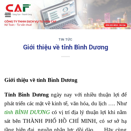
Skip
to
content
TIN TỨC
‹
›
Giới thiệu về tỉnh Bình Dương
Giới thiệu về tỉnh Bình Dương
Tỉnh Bình Dương
ngày nay với nhiều thuận lợi để
phát triển các mặt về kinh tế, văn hóa, du lịch …. Như
tỉnh BÌNH DƯƠNG
có vị trí địa lý thuận lợi khi nằm
sát bên THÀNH PHỐ HỒ CHÍ MINH, có sơ sở hạ
tầng hiện đại, nguồn nhận lực dồi dào …. Hãy cùng