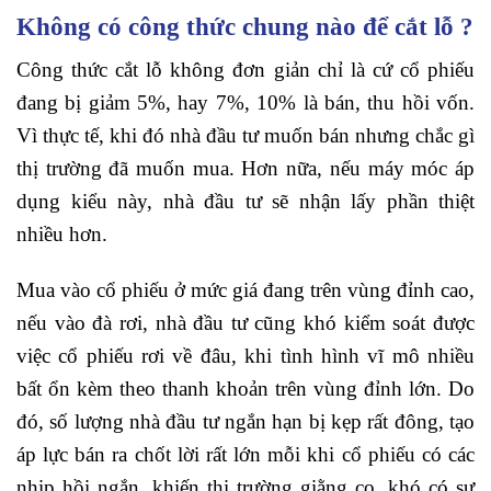
Không có công thức chung nào để cắt lỗ ?
Công thức cắt lỗ không đơn giản chỉ là cứ cổ phiếu
đang bị giảm 5%, hay 7%, 10% là bán, thu hồi vốn.
Vì thực tế, khi đó nhà đầu tư muốn bán nhưng chắc gì
thị trường đã muốn mua. Hơn nữa, nếu máy móc áp
dụng kiểu này, nhà đầu tư sẽ nhận lấy phần thiệt
nhiều hơn.
Mua vào cổ phiếu ở mức giá đang trên vùng đỉnh cao,
nếu vào đà rơi, nhà đầu tư cũng khó kiểm soát được
việc cổ phiếu rơi về đâu, khi tình hình vĩ mô nhiều
bất ổn kèm theo thanh khoản trên vùng đỉnh lớn. Do
đó, số lượng nhà đầu tư ngắn hạn bị kẹp rất đông, tạo
áp lực bán ra chốt lời rất lớn mỗi khi cổ phiếu có các
nhịp hồi ngắn, khiến thị trường giằng co, khó có sự