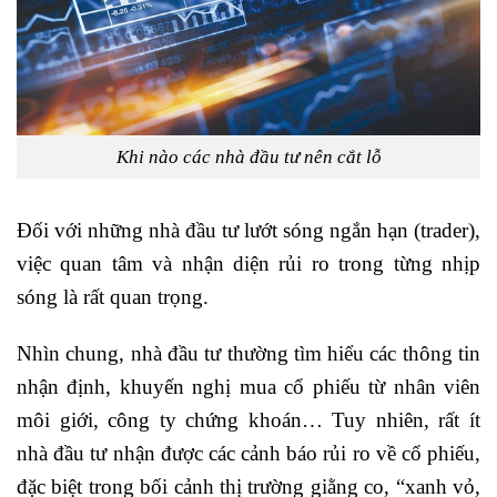
Khi nào các nhà đầu tư nên cắt lỗ
Đối với những nhà đầu tư lướt sóng ngắn hạn (trader),
việc quan tâm và nhận diện rủi ro trong từng nhịp
sóng là rất quan trọng.
Nhìn chung, nhà đầu tư thường tìm hiểu các thông tin
nhận định, khuyến nghị mua cổ phiếu từ nhân viên
môi giới, công ty chứng khoán… Tuy nhiên, rất ít
nhà đầu tư nhận được các cảnh báo rủi ro về cổ phiếu,
đặc biệt trong bối cảnh thị trường giằng co, “xanh vỏ,