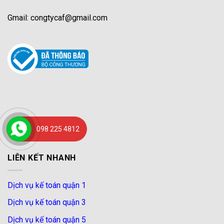
Gmail: congtycaf@gmail.com
098 225 4812
LIÊN KẾT NHANH
Dịch vụ kế toán quận 1
Dịch vụ kế toán quận 3
Dịch vụ kế toán quận 5