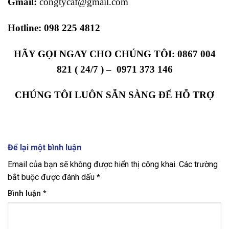
Gmail:
congtycaf@gmail.com
Hotline:
098 225 4812
HÃY GỌI NGAY CHO CHÚNG TÔI:
0867 004
821 ( 24/7 ) – 0971 373 146
CHÚNG TÔI LUÔN SẴN SÀNG ĐỂ HỖ TRỢ
Để lại một bình luận
Email của bạn sẽ không được hiển thị công khai.
Các trường
bắt buộc được đánh dấu
*
Bình luận
*