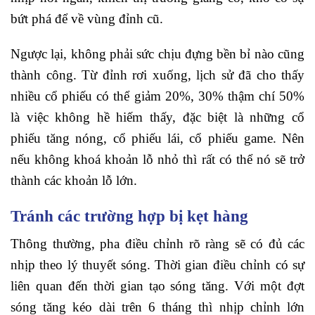
bứt phá để về vùng đỉnh cũ.
Ngược lại, không phải sức chịu đựng bền bỉ nào cũng
thành công. Từ đỉnh rơi xuống, lịch sử đã cho thấy
nhiều cổ phiếu có thể giảm 20%, 30% thậm chí 50%
là việc không hề hiếm thấy, đặc biệt là những cổ
phiếu tăng nóng, cổ phiếu lái, cổ phiếu game. Nên
nếu không khoá khoản lỗ nhỏ thì rất có thể nó sẽ trở
thành các khoản lỗ lớn.
Tránh các trường hợp bị kẹt hàng
Thông thường, pha điều chỉnh rõ ràng sẽ có đủ các
nhịp theo lý thuyết sóng. Thời gian điều chỉnh có sự
liên quan đến thời gian tạo sóng tăng. Với một đợt
sóng tăng kéo dài trên 6 tháng thì nhịp chỉnh lớn