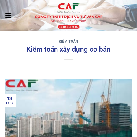
Skip
to
content
KIỂM TOÁN
‹
›
Kiểm toán xây dựng cơ bản
13
Th12