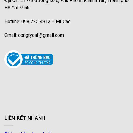
Địa chỉ: 217/9 đường số 6, Khu Phố 8, P. Bình Tân, Thành phố
Hồ Chí Minh.
Hotline: 098 225 4812 – Mr Các
Gmail: congtycaf@gmail.com
LIÊN KẾT NHANH