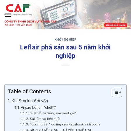
Skip
to
content
KHỞI NGHIỆP
‹
›
Leflair phá sản sau 5 năm khởi
nghiệp
Table of Contents
Khi Startup đói vốn
Vì sao Leflair “chết”?
“Đặt tất cả trứng vào một giỏ”
Sai lầm và tiếc nuối
“Con nghiện” quảng cáo Facebook và Google
DỊCH VỤ KẾ TOÁN – TƯ VẤN THUẾ CAF