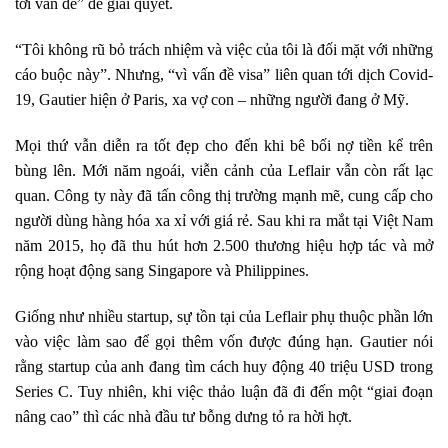
tới vấn đề” để giải quyết.
“Tôi không rũ bỏ trách nhiệm và việc của tôi là đối mặt với những
cáo buộc này”. Nhưng, “vì vấn đề visa” liên quan tới dịch Covid-
19, Gautier hiện ở Paris, xa vợ con – những người đang ở Mỹ.
Mọi thứ vẫn diễn ra tốt đẹp cho đến khi bê bối nợ tiền kể trên
bùng lên. Mới năm ngoái, viễn cảnh của Leflair vẫn còn rất lạc
quan. Công ty này đã tấn công thị trường mạnh mẽ, cung cấp cho
người dùng hàng hóa xa xỉ với giá rẻ. Sau khi ra mắt tại Việt Nam
năm 2015, họ đã thu hút hơn 2.500 thương hiệu hợp tác và mở
rộng hoạt động sang Singapore và Philippines.
Giống như nhiều startup, sự tồn tại của Leflair phụ thuộc phần lớn
vào việc làm sao để gọi thêm vốn được đúng hạn. Gautier nói
rằng startup của anh đang tìm cách huy động 40 triệu USD trong
Series C. Tuy nhiên, khi việc thảo luận đã đi đến một “giai đoạn
nâng cao” thì các nhà đầu tư bỗng dưng tỏ ra hời hợt.