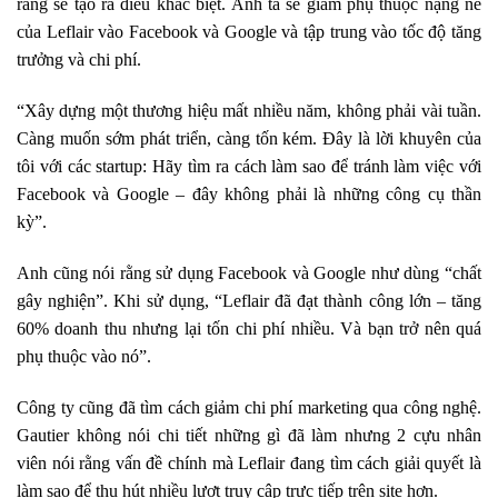
rằng sẽ tạo ra điều khác biệt. Anh ta sẽ giảm phụ thuộc nặng nề
của Leflair vào Facebook và Google và tập trung vào tốc độ tăng
trưởng và chi phí.
“Xây dựng một thương hiệu mất nhiều năm, không phải vài tuần.
Càng muốn sớm phát triển, càng tốn kém. Đây là lời khuyên của
tôi với các startup: Hãy tìm ra cách làm sao để tránh làm việc với
Facebook và Google – đây không phải là những công cụ thần
kỳ”.
Anh cũng nói rằng sử dụng Facebook và Google như dùng “chất
gây nghiện”. Khi sử dụng, “Leflair đã đạt thành công lớn – tăng
60% doanh thu nhưng lại tốn chi phí nhiều. Và bạn trở nên quá
phụ thuộc vào nó”.
Công ty cũng đã tìm cách giảm chi phí marketing qua công nghệ.
Gautier không nói chi tiết những gì đã làm nhưng 2 cựu nhân
viên nói rằng vấn đề chính mà Leflair đang tìm cách giải quyết là
làm sao để thu hút nhiều lượt truy cập trực tiếp trên site hơn.