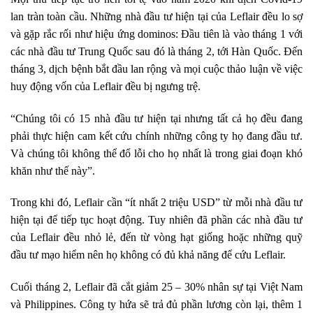
lan tràn toàn cầu. Những nhà đầu tư hiện tại của Leflair đều lo sợ
và gặp rắc rối như hiệu ứng dominos: Đầu tiên là vào tháng 1 với
các nhà đầu tư Trung Quốc sau đó là tháng 2, tới Hàn Quốc. Đến
tháng 3, dịch bệnh bắt đầu lan rộng và mọi cuộc thảo luận về việc
huy động vốn của Leflair đều bị ngưng trệ.
“Chúng tôi có 15 nhà đầu tư hiện tại nhưng tất cả họ đều đang
phải thực hiện cam kết cứu chính những công ty họ đang đầu tư.
Và chúng tôi không thể đổ lỗi cho họ nhất là trong giai đoạn khó
khăn như thế này”.
Trong khi đó, Leflair cần “ít nhất 2 triệu USD” từ mỗi nhà đầu tư
hiện tại để tiếp tục hoạt động. Tuy nhiên đã phần các nhà đầu tư
của Leflair đều nhỏ lẻ, đến từ vòng hạt giống hoặc những quỹ
đầu tư mạo hiểm nên họ không có đủ khả năng để cứu Leflair.
Cuối tháng 2, Leflair đã cắt giảm 25 – 30% nhân sự tại Việt Nam
và Philippines. Công ty hứa sẽ trả đủ phần lương còn lại, thêm 1