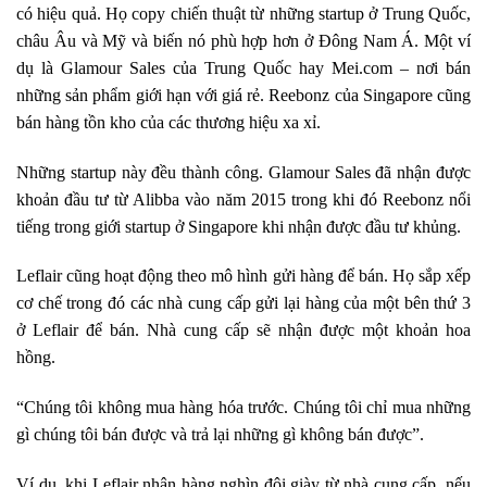
có hiệu quả. Họ copy chiến thuật từ những startup ở Trung Quốc,
châu Âu và Mỹ và biến nó phù hợp hơn ở Đông Nam Á. Một ví
dụ là Glamour Sales của Trung Quốc hay Mei.com – nơi bán
những sản phẩm giới hạn với giá rẻ. Reebonz của Singapore cũng
bán hàng tồn kho của các thương hiệu xa xỉ.
Những startup này đều thành công. Glamour Sales đã nhận được
khoản đầu tư từ Alibba vào năm 2015 trong khi đó Reebonz nổi
tiếng trong giới startup ở Singapore khi nhận được đầu tư khủng.
Leflair cũng hoạt động theo mô hình gửi hàng để bán. Họ sắp xếp
cơ chế trong đó các nhà cung cấp gửi lại hàng của một bên thứ 3
ở Leflair để bán. Nhà cung cấp sẽ nhận được một khoản hoa
hồng.
“Chúng tôi không mua hàng hóa trước. Chúng tôi chỉ mua những
gì chúng tôi bán được và trả lại những gì không bán được”.
Ví dụ, khi Leflair nhận hàng nghìn đôi giày từ nhà cung cấp, nếu