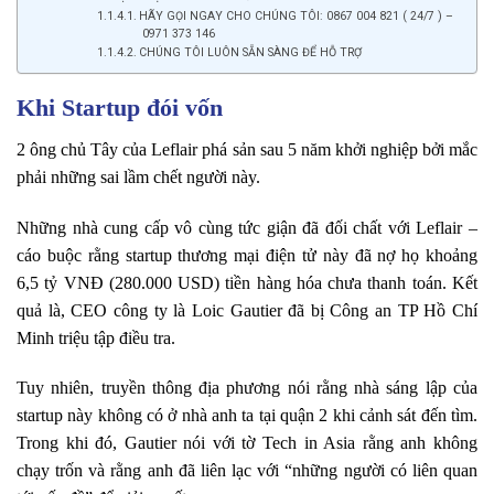
HÃY GỌI NGAY CHO CHÚNG TÔI: 0867 004 821 ( 24/7 ) –
0971 373 146
CHÚNG TÔI LUÔN SẴN SÀNG ĐỂ HỖ TRỢ
Khi Startup đói vốn
2 ông chủ Tây của Leflair phá sản sau 5 năm khởi nghiệp bởi mắc
phải những sai lầm chết người này.
Những nhà cung cấp vô cùng tức giận đã đối chất với Leflair –
cáo buộc rằng startup thương mại điện tử này đã nợ họ khoảng
6,5 tỷ VNĐ (280.000 USD) tiền hàng hóa chưa thanh toán. Kết
quả là, CEO công ty là Loic Gautier đã bị Công an TP Hồ Chí
Minh triệu tập điều tra.
Tuy nhiên, truyền thông địa phương nói rằng nhà sáng lập của
startup này không có ở nhà anh ta tại quận 2 khi cảnh sát đến tìm.
Trong khi đó, Gautier nói với tờ Tech in Asia rằng anh không
chạy trốn và rằng anh đã liên lạc với “những người có liên quan