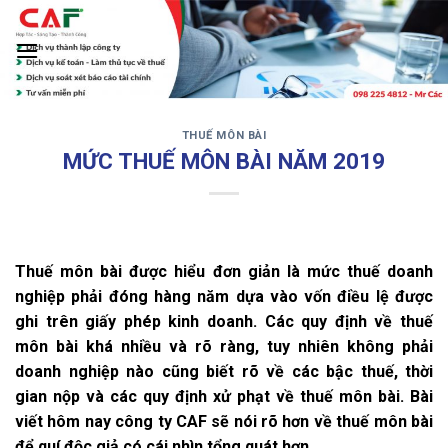
Skip
to
content
THUẾ MÔN BÀI
‹
›
MỨC THUẾ MÔN BÀI NĂM 2019
Thuế môn bài được hiểu đơn giản là mức thuế doanh
nghiệp phải đóng hàng năm dựa vào vốn điều lệ được
ghi trên giấy phép kinh doanh. Các quy định về thuế
môn bài khá nhiều và rõ ràng, tuy nhiên không phải
doanh nghiệp nào cũng biết rõ về các bậc thuế, thời
gian nộp và các quy định xử phạt về thuế môn bài.
Bài
viết hôm nay công ty CAF sẽ nói rõ hơn về thuế môn bài
để quí độc giả có cái nhìn tổng quát hơn.