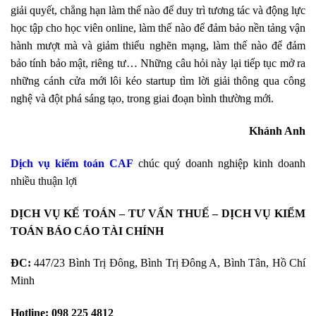
giải quyết, chẳng hạn làm thế nào để duy trì tương tác và động lực
học tập cho học viên online, làm thế nào để đảm bảo nền tảng vận
hành mượt mà và giảm thiểu nghẽn mạng, làm thế nào để đảm
bảo tính bảo mật, riêng tư… Những câu hỏi này lại tiếp tục mở ra
những cánh cửa mới lôi kéo startup tìm lời giải thông qua công
nghệ và đột phá sáng tạo, trong giai đoạn bình thường mới.
Khánh Anh
Dịch vụ kiểm toán CAF
chúc quý doanh nghiệp kinh doanh
nhiều thuận lợi
DỊCH VỤ KẾ TOÁN – TƯ VẤN THUẾ – DỊCH VỤ KIỂM
TOÁN BÁO CÁO TÀI CHÍNH
ĐC:
447/23 Bình Trị Đông, Bình Trị Đông A, Bình Tân, Hồ Chí
Minh
Hotline:
098 225 4812