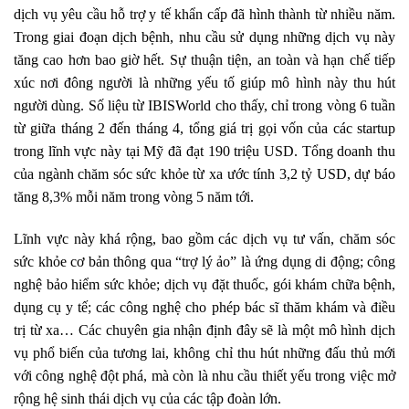
dịch vụ yêu cầu hỗ trợ y tế khẩn cấp đã hình thành từ nhiều năm.
Trong giai đoạn dịch bệnh, nhu cầu sử dụng những dịch vụ này
tăng cao hơn bao giờ hết. Sự thuận tiện, an toàn và hạn chế tiếp
xúc nơi đông người là những yếu tố giúp mô hình này thu hút
người dùng. Số liệu từ IBISWorld cho thấy, chỉ trong vòng 6 tuần
từ giữa tháng 2 đến tháng 4, tổng giá trị gọi vốn của các startup
trong lĩnh vực này tại Mỹ đã đạt 190 triệu USD. Tổng doanh thu
của ngành chăm sóc sức khỏe từ xa ước tính 3,2 tỷ USD, dự báo
tăng 8,3% mỗi năm trong vòng 5 năm tới.
Lĩnh vực này khá rộng, bao gồm các dịch vụ tư vấn, chăm sóc
sức khỏe cơ bản thông qua “trợ lý ảo” là ứng dụng di động; công
nghệ bảo hiểm sức khỏe; dịch vụ đặt thuốc, gói khám chữa bệnh,
dụng cụ y tế; các công nghệ cho phép bác sĩ thăm khám và điều
trị từ xa… Các chuyên gia nhận định đây sẽ là một mô hình dịch
vụ phổ biến của tương lai, không chỉ thu hút những đấu thủ mới
với công nghệ đột phá, mà còn là nhu cầu thiết yếu trong việc mở
rộng hệ sinh thái dịch vụ của các tập đoàn lớn.