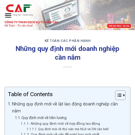
Skip
to
content
KẾ TOÁN CÁC PHẦN HÀNH
‹
›
Những quy định mới doanh nghiệp
cần nắm
Table of Contents
Những quy định mới về lật lao động doanh nghiệp cần
nắm
Quy định mới về tiền lương
Những quy định mới về hợp đồng lao động
Quy định mới về thử việc mà NLĐ và DN cần biết
Quy định mới về vấn đề nghỉ hưu mới nhất