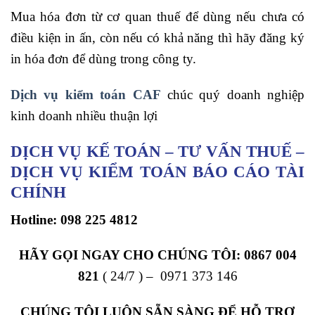
Mua hóa đơn từ cơ quan thuế để dùng nếu chưa có
điều kiện in ấn, còn nếu có khả năng thì hãy đăng ký
in hóa đơn để dùng trong công ty.
Dịch vụ kiểm toán CAF
chúc quý doanh nghiệp
kinh doanh nhiều thuận lợi
DỊCH VỤ KẾ TOÁN – TƯ VẤN THUẾ –
DỊCH VỤ KIỂM TOÁN BÁO CÁO TÀI
CHÍNH
Hotline:
098 225 4812
HÃY GỌI NGAY CHO CHÚNG TÔI:
0867 004
821
( 24/7 ) – 0971 373 146
CHÚNG TÔI LUÔN SẴN SÀNG ĐỂ HỖ TRỢ