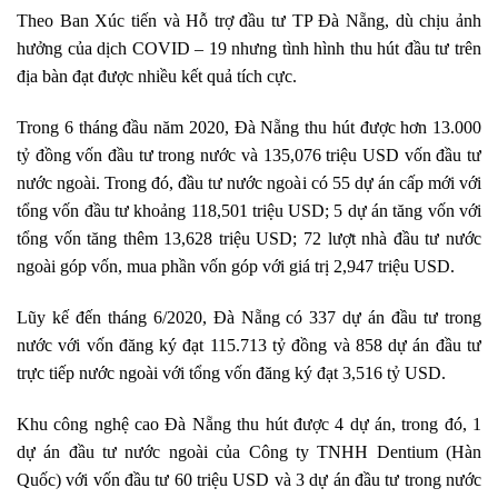
Theo Ban Xúc tiến và Hỗ trợ đầu tư TP Đà Nẵng, dù chịu ảnh
hưởng của dịch COVID – 19 nhưng tình hình thu hút đầu tư trên
địa bàn đạt được nhiều kết quả tích cực.
Trong 6 tháng đầu năm 2020, Đà Nẵng thu hút được hơn 13.000
tỷ đồng vốn đầu tư trong nước và 135,076 triệu USD vốn đầu tư
nước ngoài. Trong đó, đầu tư nước ngoài có 55 dự án cấp mới với
tổng vốn đầu tư khoảng 118,501 triệu USD; 5 dự án tăng vốn với
tổng vốn tăng thêm 13,628 triệu USD; 72 lượt nhà đầu tư nước
ngoài góp vốn, mua phần vốn góp với giá trị 2,947 triệu USD.
Lũy kế đến tháng 6/2020, Đà Nẵng có 337 dự án đầu tư trong
nước với vốn đăng ký đạt 115.713 tỷ đồng và 858 dự án đầu tư
trực tiếp nước ngoài với tổng vốn đăng ký đạt 3,516 tỷ USD.
Khu công nghệ cao Đà Nẵng thu hút được 4 dự án, trong đó, 1
dự án đầu tư nước ngoài của Công ty TNHH Dentium (Hàn
Quốc) với vốn đầu tư 60 triệu USD và 3 dự án đầu tư trong nước