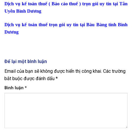
Dịch vụ kế toán thuế ( Báo cáo thuế ) trọn gói uy tín tại Tân
Uyên Bình Dương
Dịch vụ kế toán thuế trọn gói uy tín tại Bàu Bàng tỉnh Bình
Dương
Để lại một bình luận
Email của bạn sẽ không được hiển thị công khai.
Các trường
bắt buộc được đánh dấu
*
Bình luận
*