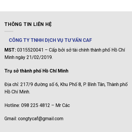
THÔNG TIN LIÊN HỆ
CÔNG TY TNHH DỊCH VỤ TƯ VẤN CAF
MST:
0315520041 – Cấp bởi sở tài chính thành phố Hồ Chí
Minh ngày 21/02/2019.
Trụ sở thành phố Hồ Chí Minh
Địa chỉ: 217/9 đường số 6, Khu Phố 8, P. Bình Tân, Thành phố
Hồ Chí Minh.
Hotline: 098 225 4812 – Mr Các
Gmail: congtycaf@gmail.com