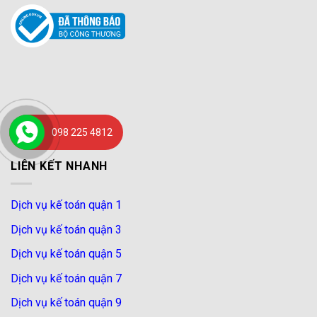
098 225 4812
LIÊN KẾT NHANH
Dịch vụ kế toán quận 1
Dịch vụ kế toán quận 3
Dịch vụ kế toán quận 5
Dịch vụ kế toán quận 7
Dịch vụ kế toán quận 9