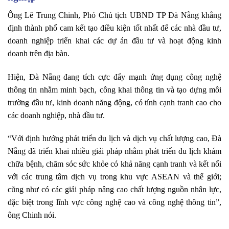
Ông Lê Trung Chinh, Phó Chủ tịch UBND TP Đà Nẵng khẳng
định thành phố cam kết tạo điều kiện tốt nhất để các nhà đầu tư,
doanh nghiệp triển khai các dự án đầu tư và hoạt động kinh
doanh trên địa bàn.
Hiện, Đà Nẵng đang tích cực đẩy mạnh ứng dụng công nghệ
thông tin nhằm minh bạch, công khai thông tin và tạo dựng môi
trường đầu tư, kinh doanh năng động, có tính cạnh tranh cao cho
các doanh nghiệp, nhà đầu tư.
“Với định hướng phát triển du lịch và dịch vụ chất lượng cao, Đà
Nẵng đã triển khai nhiều giải pháp nhằm phát triển du lịch khám
chữa bệnh, chăm sóc sức khỏe có khả năng cạnh tranh và kết nối
với các trung tâm dịch vụ trong khu vực ASEAN và thế giới;
cũng như có các giải pháp nâng cao chất lượng nguồn nhân lực,
đặc biệt trong lĩnh vực công nghệ cao và công nghệ thông tin”,
ông Chinh nói.