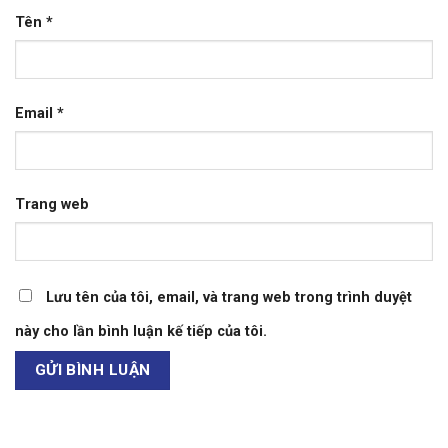
Tên
*
Email
*
Trang web
Lưu tên của tôi, email, và trang web trong trình duyệt
này cho lần bình luận kế tiếp của tôi.