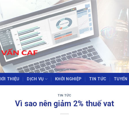
IỚI THIỆU
DỊCH VỤ
KHỞI NGHIỆP
TIN TỨC
TUYỂN
‹
›
TIN TỨC
Vì sao nên giảm 2% thuế vat