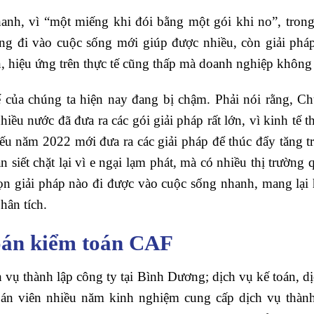
nhanh, vì “một miếng khi đói bằng một gói khi no”, tron
ng đi vào cuộc sống mới giúp được nhiều, còn giải pháp 
ian, hiệu ứng trên thực tế cũng thấp mà doanh nghiệp khôn
ế của chúng ta hiện nay đang bị chậm. Phải nói rằng, Ch
hiều nước đã đưa ra các gói giải pháp rất lớn, vì kinh tế t
Nếu năm 2022 mới đưa ra các giải pháp để thúc đẩy tăng t
n siết chặt lại vì e ngại lạm phát, mà có nhiều thị trườn
chọn giải pháp nào đi được vào cuộc sống nhanh, mang lại
hân tích.
toán kiểm toán CAF
vụ thành lập công ty tại Bình Dương; dịch vụ kế toán, dịc
n viên nhiều năm kinh nghiệm cung cấp dịch vụ thàn