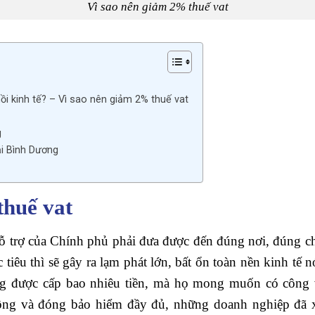
Vì sao nên giảm 2% thuế vat
i kinh tế? – Vì sao nên giảm 2% thuế vat
g
i Bình Dương
F
thuế vat
hỗ trợ của Chính phủ phải đưa được đến đúng nơi, đúng c
iêu thì sẽ gây ra lạm phát lớn, bất ổn toàn nền kinh tế 
g được cấp bao nhiêu tiền, mà họ mong muốn có công v
ộng và đóng bảo hiểm đầy đủ, những doanh nghiệp đã 