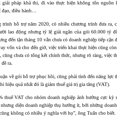
 giải pháp khả thi, đi vào thực hiện không tốn nguồn l
hỉ đạo, điều hành…
trình hỗ trợ năm 2020, có nhiều chương trình đưa ra, c
ười lao động nhưng tỷ lệ giải ngân của gói 60.000 tỷ đ
ưng đến tận tháng 10 vẫn chưa có doanh nghiệp tiếp cận 
vay vốn và cho đến giờ, việc triển khai thực hiện cũng c
, cũng chưa có tổng kết chính thức, nhưng rõ ràng, việc t
đề ra.
luận về gói hỗ trợ phục hồi, cũng phải tính đến năng lực 
i hiệu quả nhất đó là giảm thuế giá trị gia tăng (VAT).
% thuế VAT cho nhóm doanh nghiệp ảnh hưởng cực kỳ nặn
, nhưng diện doanh nghiệp thụ hưởng ít, bởi những doanh 
 cũng không có nhiều ý nghĩa với họ”, ông Tuấn cho biết.