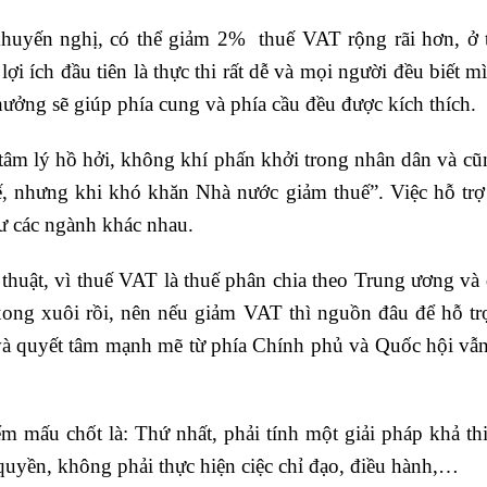
yến nghị, có thể giảm 2% thuế VAT rộng rãi hơn, ở tấ
 lợi ích đầu tiên là thực thi rất dễ và mọi người đều biết
ưởng sẽ giúp phía cung và phía cầu đều được kích thích.
 tâm lý hồ hởi, không khí phấn khởi trong nhân dân và cũ
ế, nhưng khi khó khăn Nhà nước giảm thuế”. Việc hỗ trợ v
ư các ngành khác nhau.
thuật, vì thuế VAT là thuế phân chia theo Trung ương và
 xong xuôi rồi, nên nếu giảm VAT thì nguồn đâu để hỗ tr
à quyết tâm mạnh mẽ từ phía Chính phủ và Quốc hội vẫn 
mấu chốt là: Thứ nhất, phải tính một giải pháp khả thi
 quyền, không phải thực hiện ciệc chỉ đạo, điều hành,…