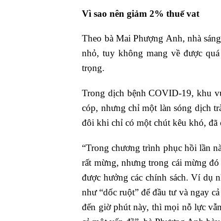
Vì sao nên giảm 2% thuế vat
Theo bà Mai Phượng Anh, nhà sáng l
nhỏ, tuy không mang về được quá 
trọng.
Trong dịch bệnh COVID-19, khu vực
cóp, nhưng chỉ một làn sóng dịch t
đôi khi chỉ có một chút kêu khó, đã 
“Trong chương trình phục hồi lần n
rất mừng, nhưng trong cái mừng đó t
được hưởng các chính sách. Ví dụ n
như “dốc ruột” để đầu tư và ngay c
đến giờ phút này, thì mọi nỗ lực v