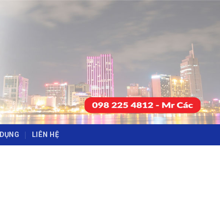
-
-
 DỤNG
LIÊN HỆ