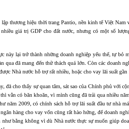
ập thương hiệu thời trang Pantio, nền kinh tế Việt Nam
nhiều giá trị GDP cho đất nước, nhưng có một số lượng
 này lại trở thành những doanh nghiệp yếu thế, tự bỏ mồ
ràn qua đã mang đến thử thách quá lớn. Còn các doanh n
được Nhà nước hỗ trợ rất nhiều, hoặc cho vay lãi suất gần 
ày, đã cho thấy sự quan tâm, sát sao của Chính phủ với c
hì vẫn có băn khoăn, vì mình cũng đã trải qua nhiều năm
hư năm 2009, có chính sách hỗ trợ lãi suất đầu tư nhà má
ả ngân hàng cho vay vốn cũng rất hào hứng, để doanh nghi
ẫn như bằng không vì dù Nhà nước thực sự muốn giúp doanh