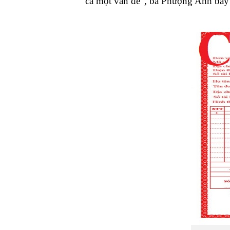
cả một vấn đề”, bà Phượng Anh bày 