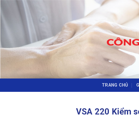
Skip
to
content
TRANG CHỦ
G
VSA 220 Kiểm so