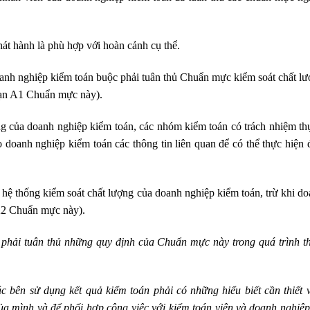
́t hành là phù hợp với hoàn cảnh cụ thể.
anh nghiệp kiểm toán buộc phải tuân thủ Chuẩn mực kiểm soát chất l
oạn A1 Chuẩn mực này).
g của doanh nghiệp kiểm toán, các nhóm kiểm toán có trách nhiệm thự
 doanh nghiệp kiểm toán các thông tin liên quan để có thể thực hiện
hệ thống kiểm soát chất lượng của doanh nghiệp kiểm toán, trừ khi d
 A2 Chuẩn mực này).
phải tuân thủ những quy định của Chuẩn mực này trong quá trình th
 bên sử dụng kết quả kiểm toán phải có những hiểu biết cần thiết v
a mình và để phối hợp công việc với kiểm toán viên và doanh nghiệp 