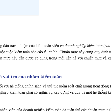
g dẫn trách nhiệm của kiểm toán viên
và doanh nghiệp kiểm toán
(sau
 một cuộc kiểm toán báo cáo tài chính. Chuẩn mực này cũng quy định t
ẩn mực này cần được áp dụng trong mối liên hệ với chuẩn mực và cá
à vai trò của nhóm kiểm toán
 với hệ thống chính sách và thủ tục kiểm soát chất lượng hoạt động k
iệp kiểm toán phải có nghĩa vụ xây dựng và duy trì một hệ thống ki
nhân viên của doanh nghiệp kiểm toán đã tuân thủ các chuẩn mực nghê