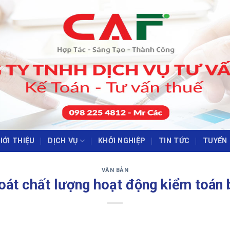
IỚI THIỆU
DỊCH VỤ
KHỞI NGHIỆP
TIN TỨC
TUYỂN
‹
›
VĂN BẢN
át chất lượng hoạt động kiểm toán b