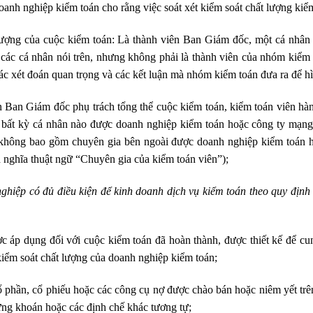
anh nghiệp kiểm toán cho rằng việc soát xét kiểm soát chất lượng kiểm 
ượng của cuộc kiểm toán: Là thành viên Ban Giám đốc, một cá nhân 
các cá nhân nói trên, nhưng không phải là thành viên của nhóm kiểm
c xét đoán quan trọng và các kết luận mà nhóm kiểm toán đưa ra để hì
an Giám đốc phụ trách tổng thể cuộc kiểm toán, kiểm toán viên hàn
 bất kỳ cá nhân nào được doanh nghiệp kiểm toán hoặc công ty mạng 
không bao gồm chuyên gia bên ngoài được doanh nghiệp kiểm toán h
nghĩa thuật ngữ “Chuyên gia của kiểm toán viên”);
hiệp có đủ điều kiện để kinh doanh dịch vụ kiểm toán theo quy định 
c áp dụng đối với cuộc kiểm toán đã hoàn thành, được thiết kế để c
 kiểm soát chất lượng của doanh nghiệp kiểm toán;
phần, cổ phiếu hoặc các công cụ nợ được chào bán hoặc niêm yết trê
ứng khoán hoặc các định chế khác tương tự;