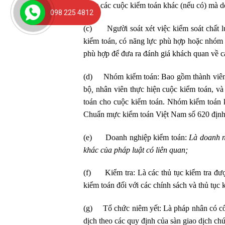
hoặc các cuộc kiểm toán khác (nếu có) mà do
098 225 4812
(c) Người soát xét việc kiểm soát chất l
kiểm toán, có năng lực phù hợp hoặc nhóm 
phù hợp để đưa ra đánh giá khách quan về cá
(d) Nhóm kiểm toán: Bao gồm thành viên B
bộ
,
nhân viên thực hiện cuộc kiểm toán, và
toán cho cuộc kiểm toán. Nhóm kiểm toán 
Chuẩn mực kiểm toán Việt Nam số 620 định 
(e) Doanh nghiệp kiểm toán:
Là doanh ng
khác của pháp luật có liên quan;
(f) Kiểm tra: Là các thủ tục kiểm tra đượ
kiểm toán đối với các chính sách và thủ tục
(g) Tổ chức niêm yết: Là pháp nhân có cổ 
dịch theo các quy định của sàn giao dịch ch