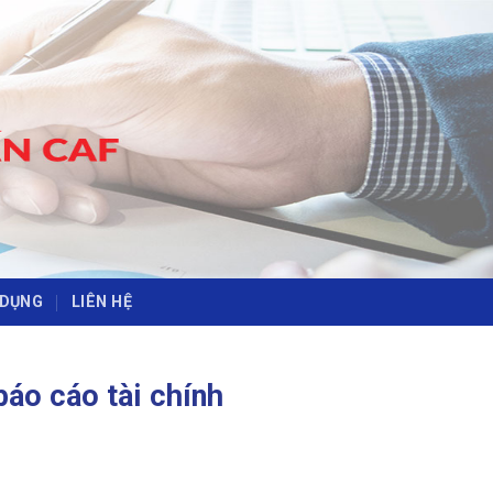
-
-
 DỤNG
LIÊN HỆ
áo cáo tài chính