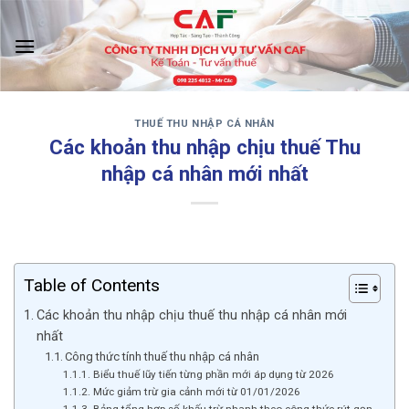
Skip
to
content
THUẾ THU NHẬP CÁ NHÂN
‹
›
Các khoản thu nhập chịu thuế Thu
nhập cá nhân mới nhất
Table of Contents
Các khoản thu nhập chịu thuế thu nhập cá nhân mới
nhất
Công thức tính thuế thu nhập cá nhân
Biểu thuế lũy tiến từng phần mới áp dụng từ 2026
Mức giảm trừ gia cảnh mới từ 01/01/2026
Bảng tổng hợp số khấu trừ nhanh theo công thức rút gọn