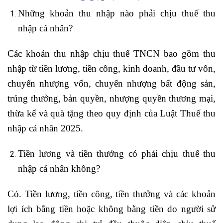
Những khoản thu nhập nào phải chịu thuế thu
nhập cá nhân?
Các khoản thu nhập chịu thuế TNCN bao gồm thu
nhập từ tiền lương, tiền công, kinh doanh, đầu tư vốn,
chuyển nhượng vốn, chuyển nhượng bất động sản,
trúng thưởng, bản quyền, nhượng quyền thương mại,
thừa kế và quà tặng theo quy định của Luật Thuế thu
nhập cá nhân 2025.
Tiền lương và tiền thưởng có phải chịu thuế thu
nhập cá nhân không?
Có. Tiền lương, tiền công, tiền thưởng và các khoản
lợi ích bằng tiền hoặc không bằng tiền do người sử