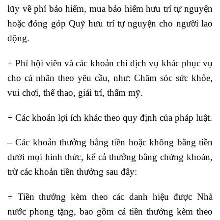
lũy về phí bảo hiểm, mua bảo hiểm hưu trí tự nguyện
hoặc đóng góp Quỹ hưu trí tự nguyện cho người lao
động.
+ Phí hội viên và các khoản chi dịch vụ khác phục vụ
cho cá nhân theo yêu cầu, như: Chăm sóc sức khỏe,
vui chơi, thể thao, giải trí, thẩm mỹ.
+ Các khoản lợi ích khác theo quy định của pháp luật.
– Các khoản thưởng bằng tiền hoặc không bằng tiền
dưới mọi hình thức, kể cả thưởng bằng chứng khoán,
trừ các khoản tiền thưởng sau đây:
+ Tiền thưởng kèm theo các danh hiệu được Nhà
nước phong tặng, bao gồm cả tiền thưởng kèm theo