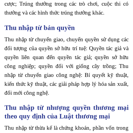
cược; Trúng thưởng trong các trò chơi, cuộc thi có
thưởng và các hình thức trúng thưởng khác.
Thu nhập từ bản quyền
Thu nhập từ chuyển giao, chuyển quyền sử dụng các
đối tượng của quyền sở hữu trí tuệ: Quyền tác giả và
quyền liên quan đến quyền tác giả; quyền sở hữu
công nghiệp; quyền đối với giống cây trồng; Thu
nhập từ chuyển giao công nghệ: Bí quyết kỹ thuật,
kiến thức kỹ thuật, các giải pháp hợp lý hóa sản xuất,
đổi mới công nghệ.
Thu nhập từ nhượng quyền thương mại
theo quy định của Luật thương mại
Thu nhập từ thừa kế là chứng khoán, phần vốn trong