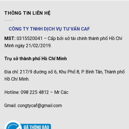
THÔNG TIN LIÊN HỆ
CÔNG TY TNHH DỊCH VỤ TƯ VẤN CAF
MST:
0315520041 – Cấp bởi sở tài chính thành phố Hồ Chí
Minh ngày 21/02/2019.
Trụ sở thành phố Hồ Chí Minh
Địa chỉ: 217/9 đường số 6, Khu Phố 8, P. Bình Tân, Thành phố
Hồ Chí Minh.
Hotline: 098 225 4812 – Mr Các
Gmail: congtycaf@gmail.com