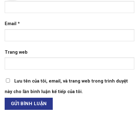
Email
*
Trang web
Lưu tên của tôi, email, và trang web trong trình duyệt
này cho lần bình luận kế tiếp của tôi.