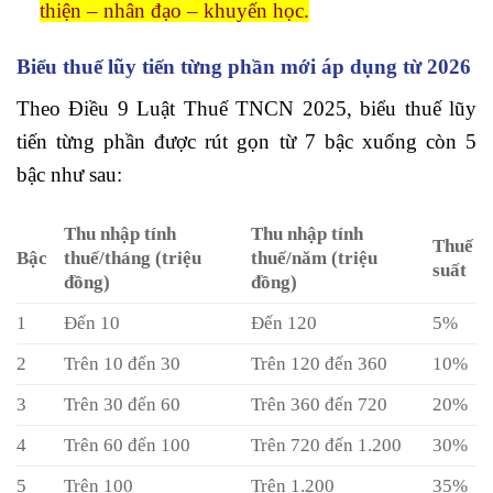
thiện – nhân đạo – khuyến học.
Biểu thuế lũy tiến từng phần mới áp dụng từ 2026
Theo Điều 9 Luật Thuế TNCN 2025, biểu thuế lũy
tiến từng phần được rút gọn từ 7 bậc xuống còn 5
bậc như sau:
Thu nhập tính
Thu nhập tính
Thuế
Bậc
thuế/tháng (triệu
thuế/năm (triệu
suất
đồng)
đồng)
1
Đến 10
Đến 120
5%
2
Trên 10 đến 30
Trên 120 đến 360
10%
3
Trên 30 đến 60
Trên 360 đến 720
20%
4
Trên 60 đến 100
Trên 720 đến 1.200
30%
5
Trên 100
Trên 1.200
35%