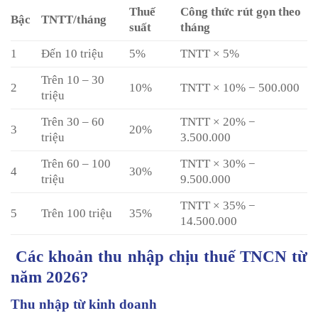
Thuế
Công thức rút gọn theo
Bậc
TNTT/tháng
suất
tháng
1
Đến 10 triệu
5%
TNTT × 5%
Trên 10 – 30
2
10%
TNTT × 10% − 500.000
triệu
Trên 30 – 60
TNTT × 20% −
3
20%
triệu
3.500.000
Trên 60 – 100
TNTT × 30% −
4
30%
triệu
9.500.000
TNTT × 35% −
5
Trên 100 triệu
35%
14.500.000
Các khoản thu nhập chịu thuế TNCN từ
năm 2026?
Thu nhập từ kinh doanh