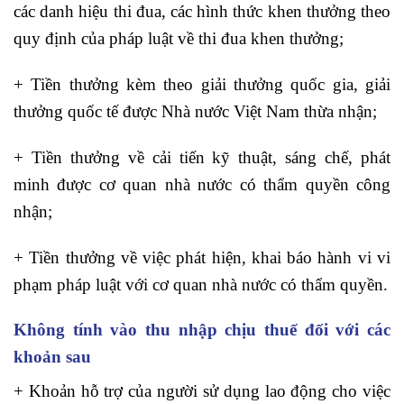
các danh hiệu thi đua, các hình thức khen thưởng theo
quy định của pháp luật về thi đua khen thưởng;
+ Tiền thưởng kèm theo giải thưởng quốc gia, giải
thưởng quốc tế được Nhà nước Việt Nam thừa nhận;
+ Tiền thưởng về cải tiến kỹ thuật, sáng chế, phát
minh được cơ quan nhà nước có thẩm quyền công
nhận;
+ Tiền thưởng về việc phát hiện, khai báo hành vi vi
phạm pháp luật với cơ quan nhà nước có thẩm quyền.
Không tính vào thu nhập chịu thuế đối với các
khoản sau
+ Khoản hỗ trợ của người sử dụng lao động cho việc