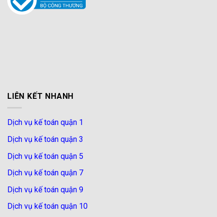
LIÊN KẾT NHANH
Dịch vụ kế toán quận 1
Dịch vụ kế toán quận 3
Dịch vụ kế toán quận 5
Dịch vụ kế toán quận 7
Dịch vụ kế toán quận 9
Dịch vụ kế toán quận 10