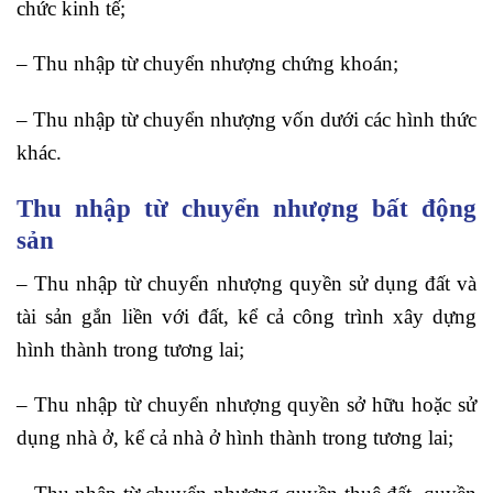
chức kinh tế;
– Thu nhập từ chuyển nhượng chứng khoán;
– Thu nhập từ chuyển nhượng vốn dưới các hình thức
khác.
Thu nhập từ chuyển nhượng bất động
sản
– Thu nhập từ chuyển nhượng quyền sử dụng đất và
tài sản gắn liền với đất, kể cả công trình xây dựng
hình thành trong tương lai;
– Thu nhập từ chuyển nhượng quyền sở hữu hoặc sử
dụng nhà ở, kể cả nhà ở hình thành trong tương lai;