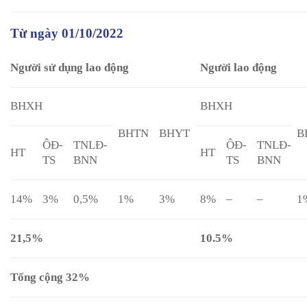
Từ ngày 01/10/2022
Người sử dụng lao động
Người lao động
BHXH
BHXH
BHTN
BHYT
B
ÔĐ-
TNLĐ-
ÔĐ-
TNLĐ-
HT
HT
TS
BNN
TS
BNN
14%
3%
0,5%
1%
3%
8%
–
–
1
21,5%
10.5%
Tổng cộng 32%