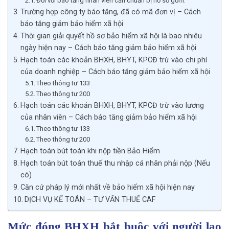
Đối với báo tăng nhân viên cần chuẩn bị hồ sơ gồm:
Trường hợp công ty báo tăng, đã có mã đơn vị – Cách
báo tăng giảm bảo hiểm xã hội
Thời gian giải quyết hồ sơ bảo hiểm xã hội là bao nhiêu
ngày hiện nay – Cách báo tăng giảm bảo hiểm xã hội
Hạch toán các khoản BHXH, BHYT, KPCĐ trừ vào chi phí
của doanh nghiệp – Cách báo tăng giảm bảo hiểm xã hội
Theo thông tư 133
Theo thông tư 200
Hạch toán các khoản BHXH, BHYT, KPCĐ trừ vào lương
của nhân viên – Cách báo tăng giảm bảo hiểm xã hội
Theo thông tư 133
Theo thông tư 200
Hạch toán bút toán khi nộp tiền Bảo Hiểm
Hạch toán bút toán thuế thu nhập cá nhân phải nộp (Nếu
có)
Căn cứ pháp lý mới nhất về bảo hiểm xã hội hiện nay
DỊCH VỤ KẾ TOÁN – TƯ VẤN THUẾ CAF
Mức đóng BHXH bắt buộc với người lao