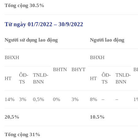
Tổng cộng 30.5%
Từ ngày 01/7/2022 – 30/9/2022
Người sử dụng lao động
Người lao động
BHXH
BHXH
BHTN
BHYT
B
ÔĐ-
TNLĐ-
ÔĐ-
TNLĐ-
HT
HT
TS
BNN
TS
BNN
14%
3%
0,5%
0%
3%
8%
–
–
1
20,5%
10.5%
Tổng cộng 31%