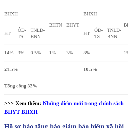
BHXH
BHXH
BHTN
BHYT
B
ÔĐ-
TNLĐ-
ÔĐ-
TNLĐ-
HT
HT
TS
BNN
TS
BNN
14%
3%
0.5%
1%
3%
8%
–
–
1
21.5%
10.5%
Tổng cộng 32%
>>> Xem thêm:
Những điểm mới trong chính sách
BHYT BHXH
Hồ sơ báo tăng báo giảm bảo hiểm xã hội