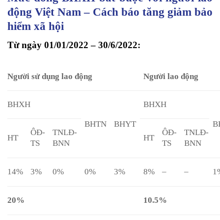
động Việt Nam – Cách báo tăng giảm bảo
hiểm xã hội
Từ ngày 01/01/2022 – 30/6/2022:
Người sử dụng lao động
Người lao động
BHXH
BHXH
BHTN
BHYT
B
ÔĐ-
TNLĐ-
ÔĐ-
TNLĐ-
HT
HT
TS
BNN
TS
BNN
14%
3%
0%
0%
3%
8%
–
–
1
20%
10.5%