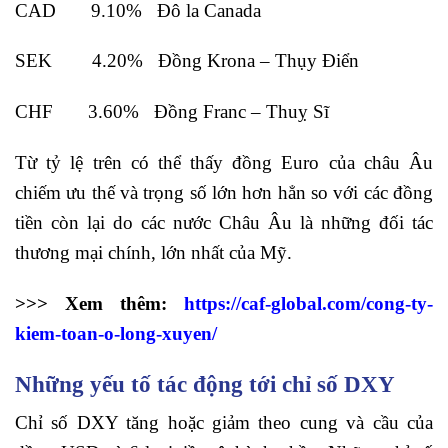
CAD 9.10% Đô la Canada
SEK 4.20% Đồng Krona – Thụy Điển
CHF 3.60% Đồng Franc – Thuỵ Sĩ
Từ tỷ lệ trên có thể thấy đồng Euro của châu Âu
chiếm ưu thế và trọng số lớn hơn hẳn so với các đồng
tiền còn lại do các nước Châu Âu là những đối tác
thương mại chính, lớn nhất của Mỹ.
>>> Xem thêm:
https://caf-global.com/cong-ty-
kiem-toan-o-long-xuyen/
Những yếu tố tác động tới chỉ số DXY
Chỉ số DXY tăng hoặc giảm theo cung và cầu của