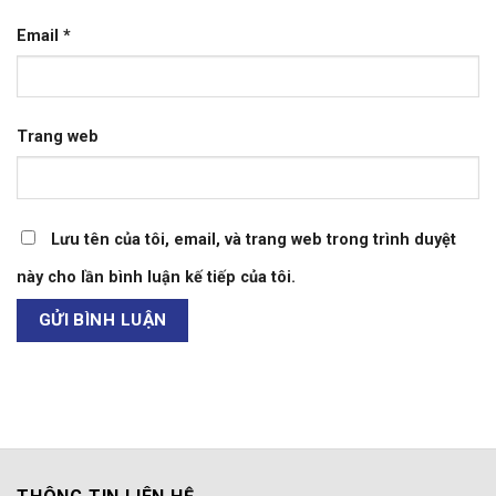
Email
*
Trang web
Lưu tên của tôi, email, và trang web trong trình duyệt
này cho lần bình luận kế tiếp của tôi.