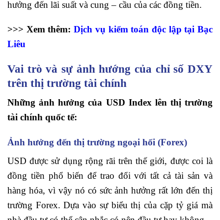
hưởng đến lãi suất và cung – cầu của các đồng tiền.
>>> Xem thêm:
Dịch vụ kiểm toán độc lập tại Bạc
Liêu
Vai trò và sự ảnh hướng của chỉ số DXY
trên thị trường tài chính
Những ảnh hưởng của USD Index lên thị trường
tài chính quốc tế:
Ảnh hưởng đến thị trường ngoại hối (Forex)
USD được sử dụng rộng rãi trên thế giới, được coi là
đồng tiền phổ biến để trao đổi với tất cả tài sản và
hàng hóa, vì vậy nó có sức ảnh hưởng rất lớn đến thị
trường Forex. Dựa vào sự biểu thị của cặp tỷ giá mà
nhà đầu tư có thể cân nhắc có nên đầu tư hay không.