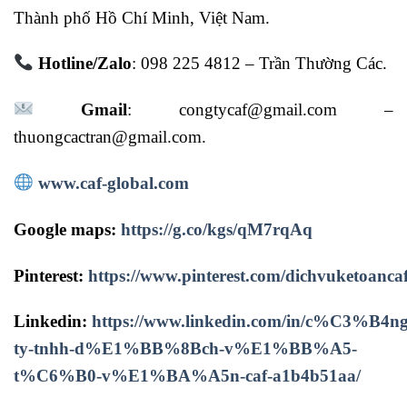
Thành phố Hồ Chí Minh, Việt Nam.
Hotline/Zalo
: 098 225 4812 – Trần Thường Các.
Gmail
: congtycaf@gmail.com –
thuongcactran@gmail.com.
www.caf-global.com
Google maps:
https://g.co/kgs/qM7rqAq
Pinterest:
https://www.pinterest.com/dichvuketoancaf
Linkedin:
https://www.linkedin.com/in/c%C3%B4ng
ty-tnhh-d%E1%BB%8Bch-v%E1%BB%A5-
t%C6%B0-v%E1%BA%A5n-caf-a1b4b51aa/