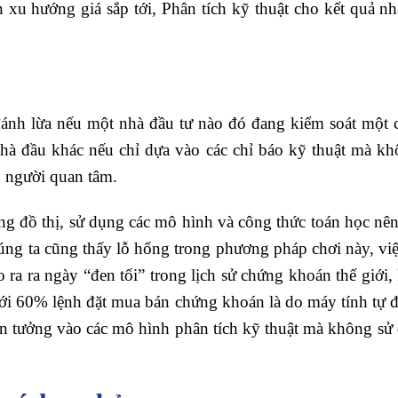
xu hướng giá sắp tới, Phân tích kỹ thuật cho kết quả nh
 đánh lừa nếu một nhà đầu tư nào đó đang kiểm soát một 
hà đầu khác nếu chỉ dựa vào các chỉ báo kỹ thuật mà khô
u người quan tâm.
ùng đồ thị, sử dụng các mô hình và công thức toán học nê
ng ta cũng thấy lỗ hổng trong phương pháp chơi này, việc
ạo ra ra ngày “đen tối” trong lịch sử chứng khoán thế gi
tới 60% lệnh đặt mua bán chứng khoán là do máy tính tự đ
tin tưởng vào các mô hình phân tích kỹ thuật mà không s