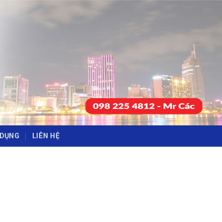
-
-
 DỤNG
LIÊN HỆ