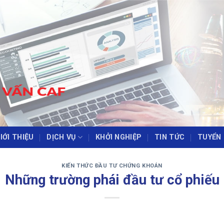
IỚI THIỆU
DỊCH VỤ
KHỞI NGHIỆP
TIN TỨC
TUYỂN
‹
›
KIẾN THỨC ĐẦU TƯ CHỨNG KHOÁN
Những trường phái đầu tư cổ phiếu