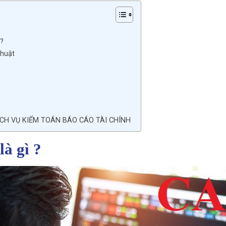
?
thuật
ỊCH VỤ KIỂM TOÁN BÁO CÁO TÀI CHÍNH
à gì ?