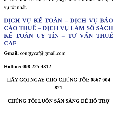
vụ tốt nhất.
DỊCH VỤ KẾ TOÁN – DỊCH VỤ BÁO
CÁO THUẾ – DỊCH VỤ LÀM SỔ SÁCH
KẾ TOÁN UY TÍN – TƯ VẤN THUẾ
CAF
Gmail:
congtycaf@gmail.com
Hotline:
098 225 4812
HÃY GỌI NGAY CHO CHÚNG TÔI:
0867 004
821
CHÚNG TÔI LUÔN SẴN SÀNG ĐỂ HỖ TRỢ