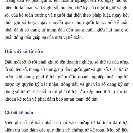
Trang đầu sổ phải ghi tõ tên doanh nghiệp, tên sổ, ngày mở sổ,
niên độ kế toán và kỳ ghi sổ, họ tên, chữ ký của người giữ và ghi
sổ, của kế toán trưởng và người đại diện theo pháp luật, ngày kết
thúc ghi sổ hoặc ngày chuyển giao cho người khác. Sổ kế toán
phải đánh số trang từ trang đầu đến trang cuối, giữa hai trang sổ
phải đóng dấu giáp lai của đơn vị kế toán.
Đối với sổ tờ rời:
Đầu mỗi sổ tờ rời phải ghi rõ tên doanh nghiệp, số thứ tự của từng
tờ sổ, tên sổ, tháng sử dụng, họ tên người giữ và ghi sổ. Các tờ rời
trước khi dùng phải được giám đốc doanh nghiệp hoặc người
được uỷ quyền ký xác nhận, đóng dấu và ghi vào sổ đăng ký sử
dụng sổ tờ rời. Các sổ tờ rời phải được sắp xếp theo thứ tự các tài
khoản kế toán và phải đảm bảo sự an toàn, dễ tìm.
Ghi sổ kế toán
Việc ghi sổ kế toán phải căn cứ vào chứng từ kế toán đã được
kiểm tra bảo đảm các quy định về chứng từ kế toán. Mọi số liệu