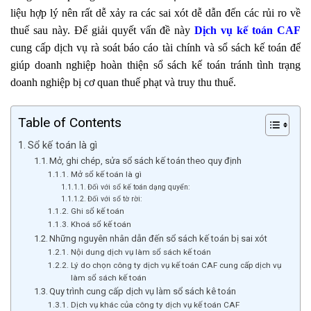
liệu hợp lý nên rất dễ xảy ra các sai xót dễ dẫn đến các rủi ro về
thuế sau này. Để giải quyết vấn đề này
Dịch vụ kế toán CAF
cung cấp dịch vụ rà soát báo cáo tài chính và sổ sách kế toán để
giúp doanh nghiệp hoàn thiện sổ sách kế toán tránh tình trạng
doanh nghiệp bị cơ quan thuế phạt và truy thu thuế.
Table of Contents
Sổ kế toán là gì
Mở, ghi chép, sửa sổ sách kế toán theo quy định
Mở sổ kế toán là gì
Đối với sổ kế toán dạng quyển:
Đối với sổ tờ rời:
Ghi sổ kế toán
Khoá sổ kế toán
Những nguyên nhân dẫn đến sổ sách kế toán bị sai xót
Nội dung dịch vụ làm sổ sách kế toán
Lý do chọn công ty dịch vụ kế toán CAF cung cấp dịch vụ
làm sổ sách kế toán
Quy trình cung cấp dịch vụ làm sổ sách kê toán
Dịch vụ khác của công ty dịch vụ kế toán CAF