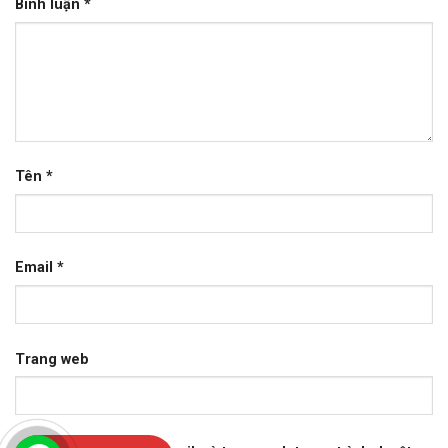
Bình luận
*
Tên
*
Email
*
Trang web