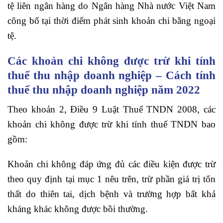
tệ liên ngân hàng do Ngân hàng Nhà nước Việt Nam
công bố tại thời điểm phát sinh khoản chi bằng ngoại
tệ.
Các khoản chi không được trừ khi tính
thuế thu nhập doanh nghiệp – Cách tính
thuế thu nhập doanh nghiệp năm 2022
Theo khoản 2, Điều 9 Luật Thuế TNDN 2008, các
khoản chi không được trừ khi tính thuế TNDN bao
gồm:
Khoản chi không đáp ứng đủ các điều kiện được trừ
theo quy định tại mục 1 nêu trên, trừ phần giá trị tổn
thất do thiên tai, dịch bệnh và trường hợp bất khả
kháng khác không được bồi thường.