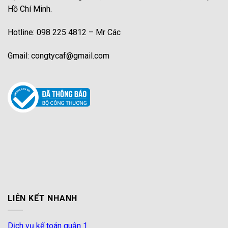
Hồ Chí Minh.
Hotline: 098 225 4812 – Mr Các
Gmail: congtycaf@gmail.com
LIÊN KẾT NHANH
Dịch vụ kế toán quận 1