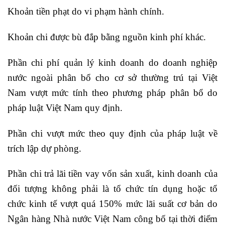
Khoản tiền phạt do vi phạm hành chính.
Khoản chi được bù đắp bằng nguồn kinh phí khác.
Phần chi phí quản lý kinh doanh do doanh nghiệp
nước ngoài phân bổ cho cơ sở thường trú tại Việt
Nam vượt mức tính theo phương pháp phân bổ do
pháp luật Việt Nam quy định.
Phần chi vượt mức theo quy định của pháp luật về
trích lập dự phòng.
Phần chi trả lãi tiền vay vốn sản xuất, kinh doanh của
đối tượng không phải là tổ chức tín dụng hoặc tổ
chức kinh tế vượt quá 150% mức lãi suất cơ bản do
Ngân hàng Nhà nước Việt Nam công bố tại thời điểm