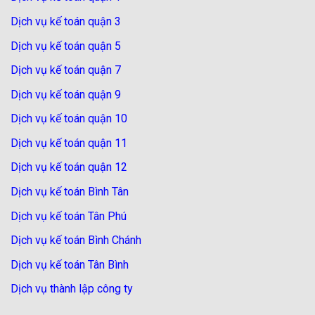
Dịch vụ kế toán quận 3
Dịch vụ kế toán quận 5
Dịch vụ kế toán quận 7
Dịch vụ kế toán quận 9
Dịch vụ kế toán quận 10
Dịch vụ kế toán quận 11
Dịch vụ kế toán quận 12
Dịch vụ kế toán Bình Tân
Dịch vụ kế toán Tân Phú
Dịch vụ kế toán Bình Chánh
Dịch vụ kế toán Tân Bình
Dịch vụ thành lập công ty