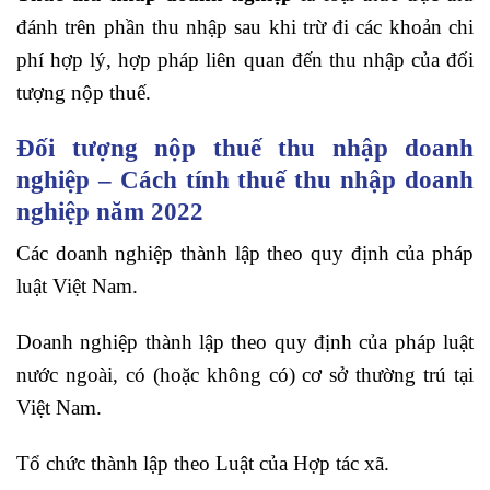
đánh trên phần thu nhập sau khi trừ đi các khoản chi
phí hợp lý, hợp pháp liên quan đến thu nhập của đối
tượng nộp thuế.
Đối tượng nộp thuế thu nhập doanh
nghiệp – Cách tính thuế thu nhập doanh
nghiệp năm 2022
Các doanh nghiệp thành lập theo quy định của pháp
luật Việt Nam.
Doanh nghiệp thành lập theo quy định của pháp luật
nước ngoài, có (hoặc không có) cơ sở thường trú tại
Việt Nam.
Tổ chức thành lập theo Luật của Hợp tác xã.