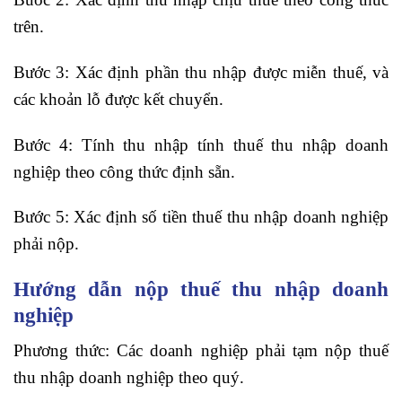
trên.
Bước 3: Xác định phần thu nhập được miễn thuế, và
các khoản lỗ được kết chuyển.
Bước 4: Tính thu nhập tính thuế thu nhập doanh
nghiệp theo công thức định sẵn.
Bước 5: Xác định số tiền thuế thu nhập doanh nghiệp
phải nộp.
Hướng dẫn nộp thuế thu nhập doanh
nghiệp
Phương thức: Các doanh nghiệp phải tạm nộp thuế
thu nhập doanh nghiệp theo quý.