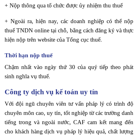
+ Nộp thông qua tổ chức được ủy nhiệm thu thuế
+ Ngoài ra, hiện nay, các doanh nghiệp có thể nộp
thuế TNDN online tại chỗ, bằng cách đăng ký và thực
hiện nộp trên website của Tổng cục thuế.
Thời hạn nộp thuế
Chậm nhất vào ngày thứ 30 của quý tiếp theo phát
sinh nghĩa vụ thuế.
Công ty dịch vụ kế toán uy tín
Với đội ngũ chuyên viên tư vấn pháp lý có trình độ
chuyên môn cao, uy tín, tốt nghiệp từ các trường danh
tiếng trong và ngoài nước, CAF cam kết mang đến
cho khách hàng dịch vụ pháp lý hiệu quả, chất lượng