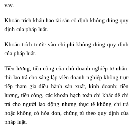
vay.
Khoản trích khấu hao tài sản cố định không đúng quy
định của pháp luật.
Khoản trích trước vào chi phí không đúng quy định
của pháp luật.
Tiền lương, tiền công của chủ doanh nghiệp tư nhân;
thù lao trả cho sáng lập viên doanh nghiệp không trực
tiếp tham gia điều hành sản xuất, kinh doanh; tiền
lương, tiền công, các khoản hạch toán chi khác để chi
trả cho người lao động nhưng thực tế không chi trả
hoặc không có hóa đơn, chứng từ theo quy định của
pháp luật.