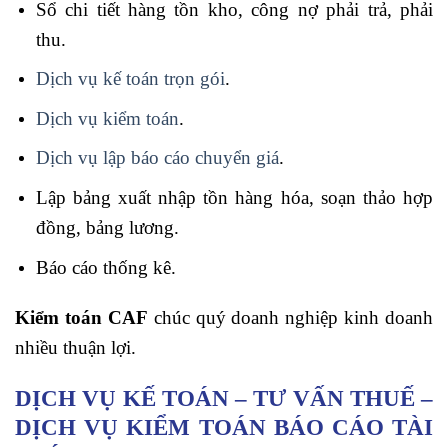
Sổ chi tiết hàng tồn kho, công nợ phải trả, phải
thu.
Dịch vụ kế toán trọn gói
.
Dịch vụ kiểm toán
.
Dịch vụ lập báo cáo chuyển giá
.
Lập bảng xuất nhập tồn hàng hóa, soạn thảo hợp
đồng, bảng lương.
Báo cáo thống kê.
Kiểm toán CAF
chúc quý doanh nghiệp kinh doanh
nhiều thuận lợi.
DỊCH VỤ KẾ TOÁN – TƯ VẤN THUẾ –
DỊCH VỤ KIỂM TOÁN BÁO CÁO TÀI