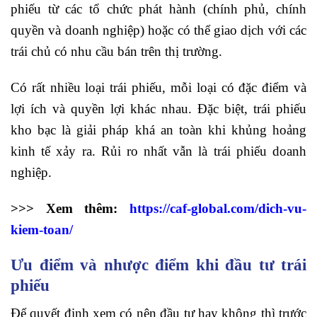
phiếu từ các tổ chức phát hành (chính phủ, chính
quyền và doanh nghiệp) hoặc có thể giao dịch với các
trái chủ có nhu cầu bán trên thị trường.
Có rất nhiều loại trái phiếu, mỗi loại có đặc điểm và
lợi ích và quyền lợi khác nhau. Đặc biệt, trái phiếu
kho bạc là giải pháp khá an toàn khi khủng hoảng
kinh tế xảy ra. Rủi ro nhất vẫn là trái phiếu doanh
nghiệp.
>>> Xem thêm:
https://caf-global.com/dich-vu-
kiem-toan/
Ưu
điểm và nhược điểm khi đầu tư trái
phiếu
Để quyết định xem có nên đầu tư hay không thì trước