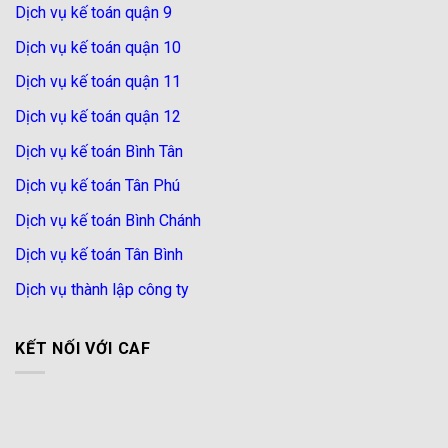
Dịch vụ kế toán quận 9
Dịch vụ kế toán quận 10
Dịch vụ kế toán quận 11
Dịch vụ kế toán quận 12
Dịch vụ kế toán Bình Tân
Dịch vụ kế toán Tân Phú
Dịch vụ kế toán Bình Chánh
Dịch vụ kế toán Tân Bình
Dịch vụ thành lập công ty
KẾT NỐI VỚI CAF