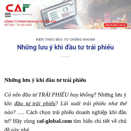
Skip
to
content
KIẾN THỨC ĐẦU TƯ CHỨNG KHOÁN
‹
›
Những lưu ý khi đầu tư trái phiếu
Những lưu ý khi đầu tư trái phiếu
Có nên đầu tư TRÁI PHIẾU hay không
? Những lưu ý
khi
đầu tư trái phiếu
?
Lãi xuất trái phiếu như thế
nào
? …. Cách chọn trái phiếu doanh nghiệp khi đầu
tư? Hãy cùng
caf-global.com
tìm hiểu chi tiết về chủ
đề này nhé.