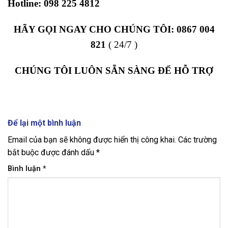
Hotline:
098 225 4812
HÃY GỌI NGAY CHO CHÚNG TÔI:
0867 004
821
( 24/7 )
CHÚNG TÔI LUÔN SẴN SÀNG ĐỂ HỖ TRỢ
Để lại một bình luận
Email của bạn sẽ không được hiển thị công khai.
Các trường
bắt buộc được đánh dấu
*
Bình luận
*