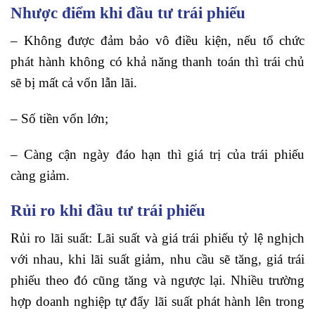
Nhược điểm khi đầu tư trái phiếu
– Không được đảm bảo vô điều kiện, nếu tổ chức
phát hành không có khả năng thanh toán thì trái chủ
sẽ bị mất cả vốn lẫn lãi.
– Số tiền vốn lớn;
– Càng cận ngày đáo hạn thì giá trị của trái phiếu
càng giảm.
Rủi ro khi đầu tư trái phiếu
Rủi ro lãi suất: Lãi suất và giá trái phiếu tỷ lệ nghịch
với nhau, khi lãi suất giảm, nhu cầu sẽ tăng, giá trái
phiếu theo đó cũng tăng và ngược lại. Nhiều trường
hợp doanh nghiệp tự đẩy lãi suất phát hành lên trong