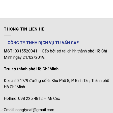
THÔNG TIN LIÊN HỆ
CÔNG TY TNHH DỊCH VỤ TƯ VẤN CAF
MST:
0315520041 – Cấp bởi sở tài chính thành phố Hồ Chí
Minh ngày 21/02/2019.
Trụ sở thành phố Hồ Chí Minh
Địa chỉ: 217/9 đường số 6, Khu Phố 8, P. Bình Tân, Thành phố
Hồ Chí Minh.
Hotline: 098 225 4812 – Mr Các
Gmail: congtycaf@gmail.com