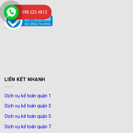
098 225 4812
LIÊN KẾT NHANH
Dịch vụ kế toán quận 1
Dịch vụ kế toán quận 3
Dịch vụ kế toán quận 5
Dịch vụ kế toán quận 7