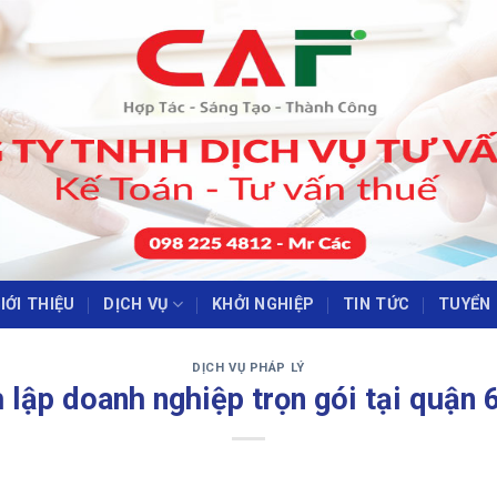
IỚI THIỆU
DỊCH VỤ
KHỞI NGHIỆP
TIN TỨC
TUYỂN
‹
›
DỊCH VỤ PHÁP LÝ
 lập doanh nghiệp trọn gói tại quận