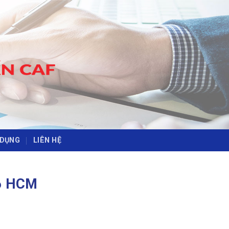
-
-
 DỤNG
LIÊN HỆ
 6 HCM