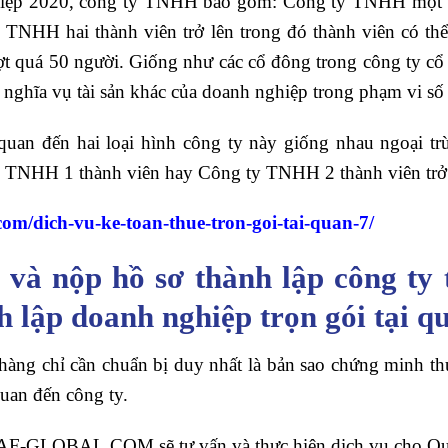
iệp 2020, công ty TNHH bao gồm: Công ty TNHH một t
TNHH hai thành viên trở lên trong đó thành viên có thể 
ượt quá 50 người. Giống như các cổ đông trong công ty c
 nghĩa vụ tài sản khác của doanh nghiệp trong phạm vi số
 quan đến hai loại hình công ty này giống nhau ngoại tr
ty TNHH 1 thành viên hay Công ty TNHH 2 thành viên trở 
.com/dich-vu-ke-toan-thue-tron-goi-tai-quan-7/
 và nộp hồ sơ thành lập công ty 
 lập doanh nghiệp trọn gói tại 
àng chỉ cần chuẩn bị duy nhất là bản sao chứng minh th
quan đến công ty.
 CAF-GLOBAL.COM sẽ tư vấn và thực hiện dịch vụ cho Q