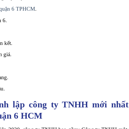
ại quận 6 TPHCM
.
 6.
n kết.
 giá.
ang.
ầu.
hành lập công ty TNHH mới nhấ
 quận 6 HCM