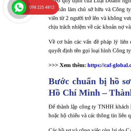
Theo quy định của Luật Doanh ngh
098 225 4812
cá nhân làm chủ sở hữu và Công ty 
viên từ 2 người trở lên và không v
chịu trách nhiệm về các khoản nợ và
Về cơ bản các vấn đề pháp lý liên
quyết định tên gọi loại hình Công 
>>> Xem thêm:
https://caf-global
Bước chuẩn bị hồ sơ
Hồ Chí Minh – Thành
Để thành lập công ty TNHH khách h
hoặc hộ chiếu và các thông tin liên 
Các hồ sơ và công việc còn lại do