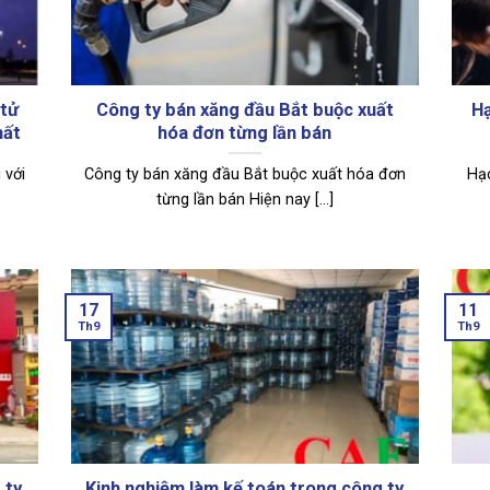
 tử
Công ty bán xăng đầu Bắt buộc xuất
Hạ
hất
hóa đơn từng lần bán
 với
Công ty bán xăng đầu Bắt buộc xuất hóa đơn
Hạc
từng lần bán Hiện nay [...]
17
11
Th9
Th9
 ty
Kinh nghiệm làm kế toán trong công ty