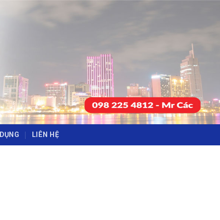
-
-
 DỤNG
LIÊN HỆ