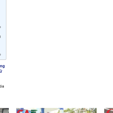
p
g
p
àng
ử
hóa