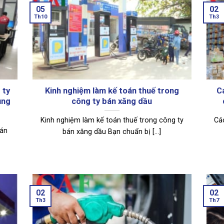
05
02
Th10
Th3
 ty
Kinh nghiệm làm kế toán thuế trong
C
ụng
công ty bán xăng dầu
Kinh nghiệm làm kế toán thuế trong công ty
Cá
bán
bán xăng dầu Bạn chuẩn bị [...]
02
02
Th3
Th7